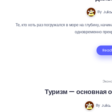
By
Julia
Те, кто хоть раз погружался в море на глубину, нач
одновременно прекра
Read
Экон
Туризм — основная о
By
Julia