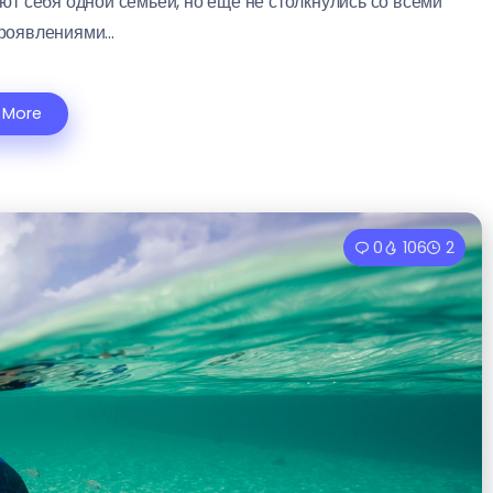
ют себя одной семьей, но еще не столкнулись со всеми
оявлениями...
 More
0
106
2