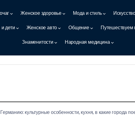
очаг
Женское здоровье
Мода и стиль
Искусств
 и дети
Женское авто
Общение
Путешествуем 
Знаменитости
Народная медицина
ерманию: культурные особенности, кухня, в какие города поех