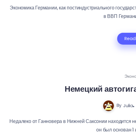
Экономика Германии, как постиндустриального государств
в ВВП Германии
Read
Экон
Немецкий автогиг
By
Julia
Недалеко от Ганновера в Нижней Саксонии находится не
он был основан 1 и