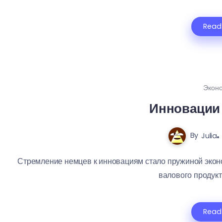
Read
Экон
Инновации 
By
Julia
Стремление немцев к инновациям стало пружиной эконо
валового продукта
Read