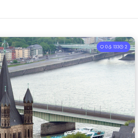
0
133
2