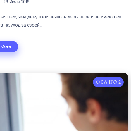
26 Июля 2016
иятнее, чем девушкой вечно задерганной и не имеющей
 на уход за своей...
 More
0
131
2