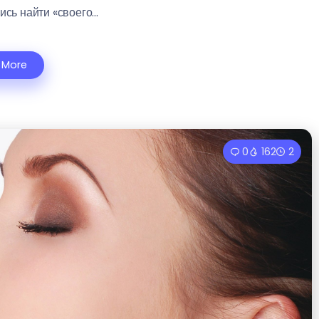
сь найти «своего...
 More
0
162
2