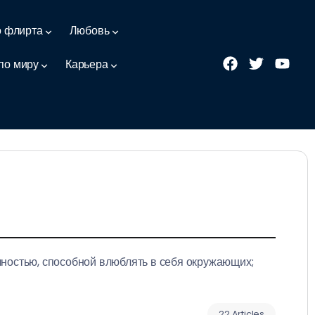
о флирта
Любовь
по миру
Карьера
чностью, способной влюблять в себя окружающих;
22 Articles