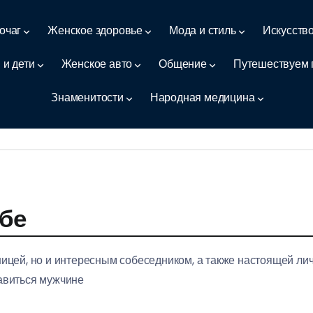
очаг
Женское здоровье
Мода и стиль
Искусств
 и дети
Женское авто
Общение
Путешествуем 
Знаменитости
Народная медицина
ебе
вницей, но и интересным собеседником, а также настоящей ли
равиться мужчине