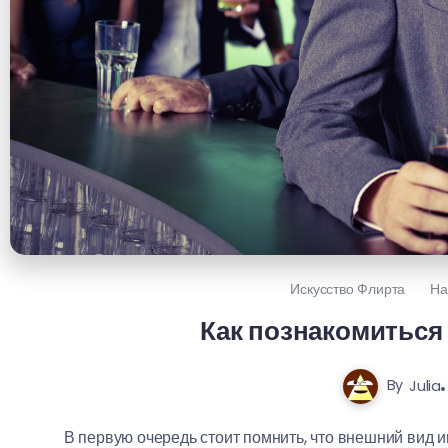
Искусство Флирта
На
Как познакомиться 
By
Julia
В первую очередь стоит помнить, что внешний вид и