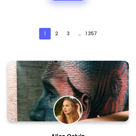
1
2
3
…
1 357