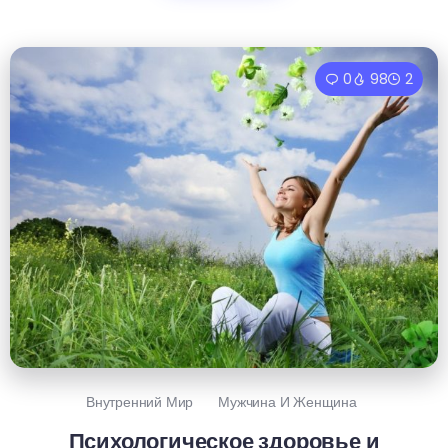
0
98
2
Внутренний Мир
Мужчина И Женщина
Психологическое здоровье и