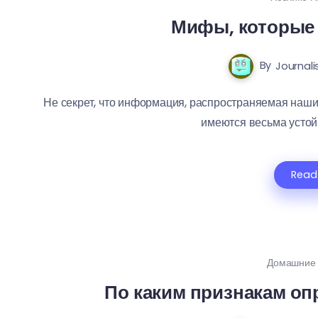
Мифы, которые 
By
Journali
Не секрет, что информация, распространяемая нашим
имеются весьма устойч
Read
Домашние
По каким признакам опр