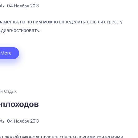
st
04 Ноября 2013
метны, но по ним можно определить, есть ли стресс у
 диагностировать...
 More
й Отдых
еплоходов
st
04 Ноября 2013
о людей руководствуются совсем другими критериями.