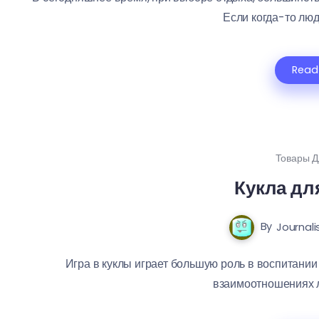
Если когда-то люди
Read
Товары Д
Кукла дл
By
Journali
Игра в куклы играет большую роль в воспитании 
взаимоотношениях лю