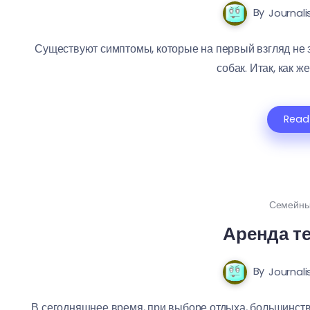
By
Journali
Существуют симптомы, которые на первый взгляд не за
собак. Итак, как же
Read
Семейны
Аренда т
By
Journali
В сегодняшнее время, при выборе отдыха, большинств