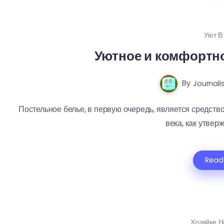
Уют В
Уютное и комфортно
By
Journali
Постельное белье, в первую очередь, является средство
века, как утверж
Read
Хозяйке Н