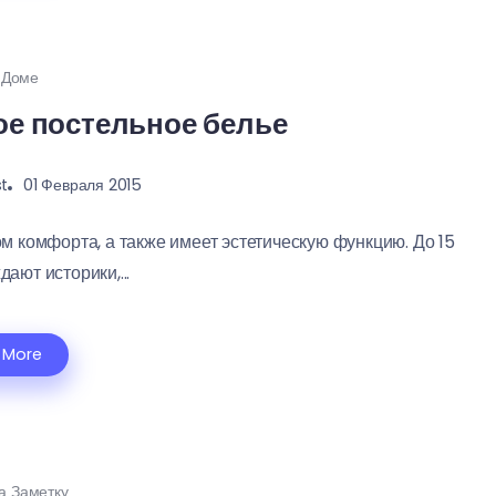
 Доме
е постельное белье
st
01 Февраля 2015
м комфорта, а также имеет эстетическую функцию. До 15
дают историки,...
 More
а Заметку