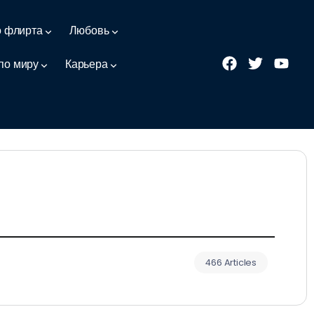
о флирта
Любовь
по миру
Карьера
466 Articles