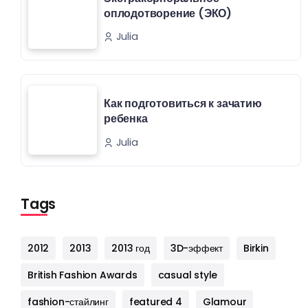
оплодотворение (ЭКО)
Julia
Как подготовиться к зачатию
ребенка
Julia
Tags
2012
2013
2013 год
3D-эффект
Birkin
British Fashion Awards
casual style
fashion-стайлинг
featured 4
Glamour