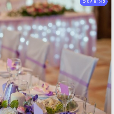
0
84
2