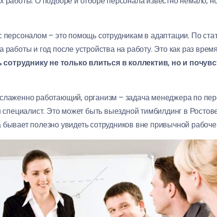
 работы. О подборе и отборе персонала известно немало, но
с персоналом – это помощь сотрудникам в адаптации. По ста
 работы и год после устройства на работу. Это как раз вре
 сотруднику не только влиться в коллектив, но и почув
 слаженно работающий, организм – задача менеджера по пер
пециалист. Это может быть выездной тимбилдинг в Ростов
а бывает полезно увидеть сотрудников вне привычной рабоч