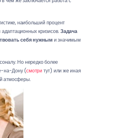
 в чем же заключается работа с
тистике, наибольший процент
мя адаптационных кризисов.
Задача
ствовать себя нужным
и значимым
соналу. Но нередко более
е-на-Дону (
смотри
тут) или же иная
ей атмосферы.