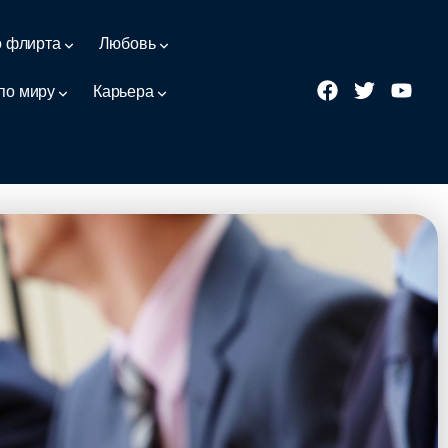
о флирта
Любовь
по миру
Карьера