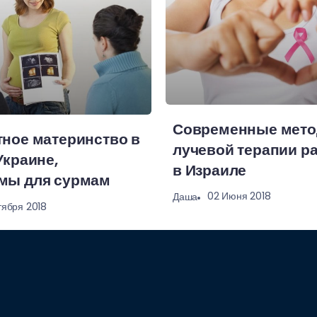
Современные мет
тное материнство в
лучевой терапии ра
Украине,
в Израиле
мы для сурмам
02 Июня 2018
Даша
тября 2018