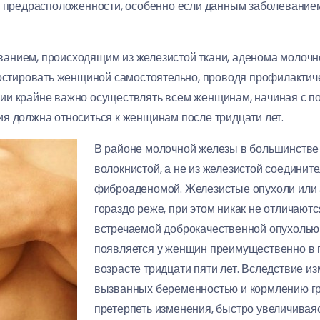
ой предрасположенности, особенно если данным заболевание
анием, происходящим из железистой ткани, аденома молочн
гностировать женщиной самостоятельно, проводя профилакти
и крайне важно осуществлять всем женщинам, начиная с по
я должна относиться к женщинам после тридцати лет.
В районе молочной железы в большинстве 
волокнистой, а не из железистой соединит
фиброаденомой. Железистые опухоли или
гораздо реже, при этом никак не отличают
встречаемой доброкачественной опухолью
появляется у женщин преимущественно в п
возрасте тридцати пяти лет. Вследствие и
вызванных беременностью и кормлению г
претерпеть изменения, быстро увеличиваяс