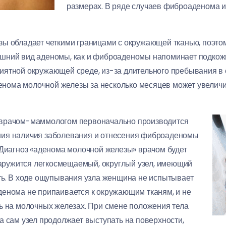
размерах. В ряде случаев фиброаденома и
зы обладает четкими границами с окружающей тканью, поэто
шний вид аденомы, как и фиброаденомы напоминает подкожн
ятной окружающей среде, из-за длительного пребывания в с
ома молочной железы за несколько месяцев может увеличит
 врачом-маммологом первоначально производится
ния наличия заболевания и отнесения фиброаденомы
 Диагноз «аденома молочной железы» врачом будет
бнаружится легкосмещаемый, округлый узел, имеющий
ть. В ходе ощупывания узла женщина не испытывает
денома не припаивается к окружающим тканям, и не
ь на молочных железах. При смене положения тела
а сам узел продолжает выступать на поверхности,