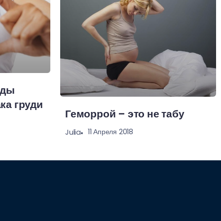
оды
ка груди
Геморрой – это не табу
11 Апреля 2018
Julia