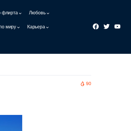
о флирта
Любовь
по миру
Карьера
90