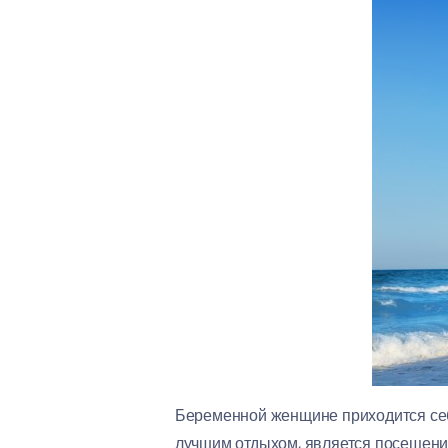
Беременной женщине приходится себя
лучшим отдыхом, является посещени