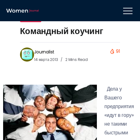
Навыки
Командный коучинг
91
Journalist
14 марта 2013
2 Mins Read
Дела у
Вашего
предприятия
«идут в гору»
не такими
быстрыми