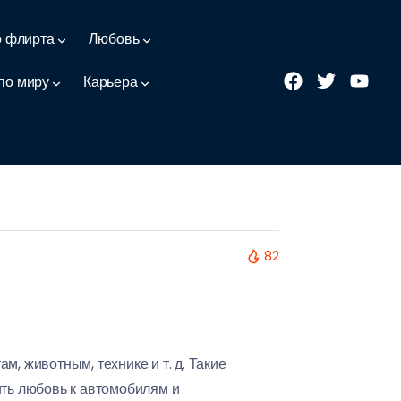
о флирта
Любовь
по миру
Карьера
82
 животным, технике и т. д. Такие
ить любовь к автомобилям и