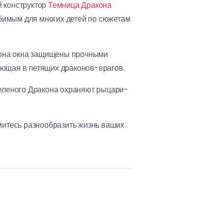
й конструктор
Темница Дракона
бимым для многих детей по сюжетам
акона окна защищены прочными
яющая в летящих драконов-врагов.
Зеленого Дракона охраняют рыцари-
емитесь разнообразить жизнь ваших