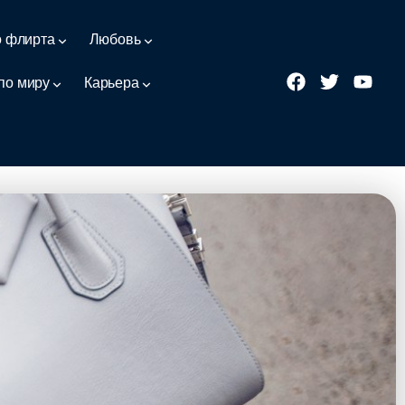
о флирта
Любовь
по миру
Карьера