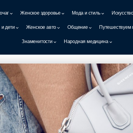
очаг
Женское здоровье
Мода и стиль
Искусств
 и дети
Женское авто
Общение
Путешествуем 
Знаменитости
Народная медицина