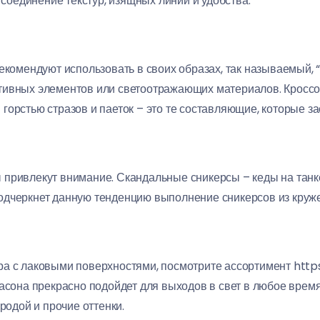
е соединение текстур, изящных линий и удобства.
рекомендуют использовать в своих образах, так называемый,
тивных элементов или светоотражающих материалов. Кроссо
орстью стразов и паеток – это те составляющие, которые за
привлекут внимание. Скандальные сникерсы – кеды на танке
одчеркнет данную тенденцию выполнение сникерсов из круж
а с лаковыми поверхностями, посмотрите ассортимент https:/
фасона прекрасно подойдет для выходов в свет в любое время
родой и прочие оттенки.