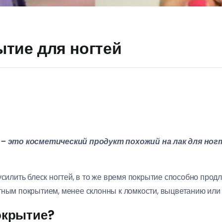
тие для ногтей
 это косметический продукт похожий на лак для ногт
усилить блеск ногтей, в то же время покрытие способно продл
тным покрытием, менее склонны к ломкости, выцветанию ил
окрытие?