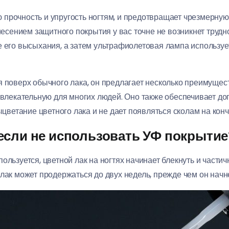
прочность и упругость ногтям, и предотвращает чрезмерную 
анесением защитного покрытия у вас точне не возникнет трудн
е его высыхания, а затем ультрафиолетовая лампа используе
я поверх обычного лака, он предлагает несколько преимущес
ривлекательную для многих людей. Оно также обеспечивает до
етание цветного лака и не дает появляться сколам на кончи
 если не использовать УФ покрытие
ользуется, цветной лак на ногтях начинает блекнуть и частич
лак может продержаться до двух недель, прежде чем он начнет