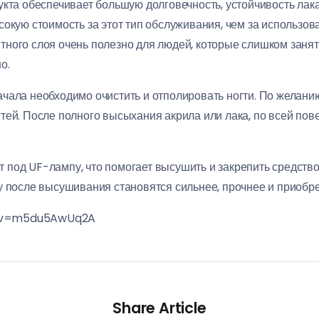
укта обеспечивает большую долговечность, устойчивость лак
сокую стоимость за этот тип обслуживания, чем за использов
ного слоя очень полезно для людей, которые слишком занят
о.
чала необходимо очистить и отполировать ногти. По желани
тей. После полного высыхания акрила или лака, по всей пов
под UF-лампу, что помогает высушить и закрепить средство
у после высушивания становятся сильнее, прочнее и приобре
h?v=m5du5AwUq2A
Share Article