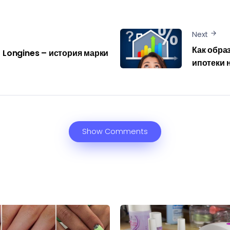
Next
Как обра
Longines – история марки
ипотеки 
Show Comments