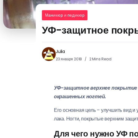
Маникюр и педикюр
УФ-защитное покры
Julia
23 января 2018
2 Mins Read
УФ-защитное верхнее покрытие –
окрашенных ногтей.
Его основная цель – улучшить вид и 
лака. Ногти, покрытые верхним защи
Для чего нужно УФ п