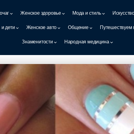
очаг
Женское здоровье
Мода и стиль
Искусств
 и дети
Женское авто
Общение
Путешествуем 
Знаменитости
Народная медицина