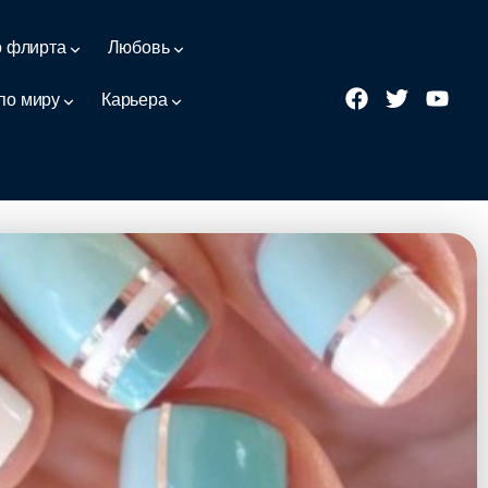
о флирта
Любовь
по миру
Карьера