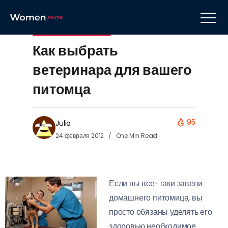
Домашние животные
Как выбрать
ветеринара для вашего
питомца
95
Julia
24 февраля 2012
One Min Read
Если вы все-таки завели
домашнего питомица, вы
просто обязаны уделять его
здоровью необходимое