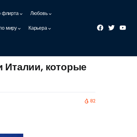
о флирта
Любовь
по миру
Карьера
и Италии, которые
82