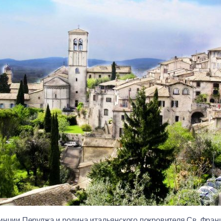
инции Перуджа и родина итальянского покровителя Св. Франц