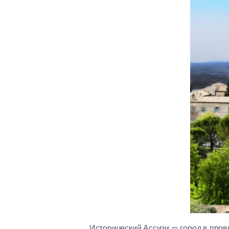
Исторический Ассизи — город в пров