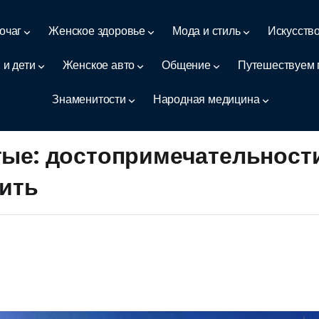
очаг
Женское здоровье
Мода и стиль
Искусств
 и дети
Женское авто
Общение
Путешествуем 
Знаменитости
Народная медицина
тые: достопримечательност
тить