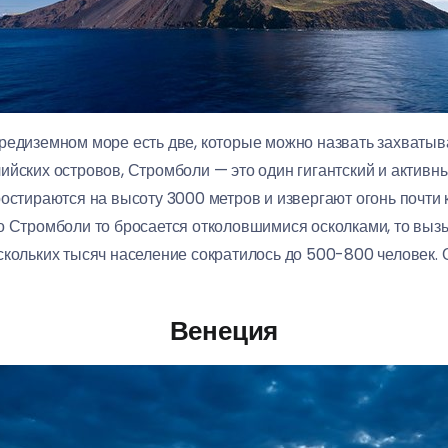
редиземном море есть две, которые можно назвать захваты
ийских островов, Стромболи — это один гигантский и активны
ростираются на высоту 3000 метров и извергают огонь почти
о Стромболи то бросается отколовшимися осколками, то вызы
скольких тысяч население сократилось до 500-800 человек.
Венеция