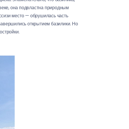
 веке, она подвластна природным
ссизи место — обрушилась часть
 завершились открытием базилики. Но
остройки.