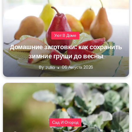
Уют В Доме
Домашние заготовки: как сохранить
зимние груши до весны
By
06 Августа 2026
Julia
Сад И Огород