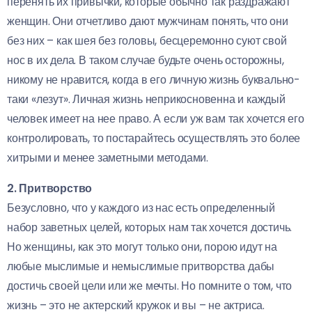
перенять их привычки, которые обычно так раздражают
женщин. Они отчетливо дают мужчинам понять, что они
без них – как шея без головы, бесцеремонно суют свой
нос в их дела. В таком случае будьте очень осторожны,
никому не нравится, когда в его личную жизнь буквально-
таки «лезут». Личная жизнь неприкосновенна и каждый
человек имеет на нее право. А если уж вам так хочется его
контролировать, то постарайтесь осуществлять это более
хитрыми и менее заметными методами.
2. Притворство
Безусловно, что у каждого из нас есть определенный
набор заветных целей, которых нам так хочется достичь.
Но женщины, как это могут только они, порою идут на
любые мыслимые и немыслимые притворства дабы
достичь своей цели или же мечты. Но помните о том, что
жизнь – это не актерский кружок и вы – не актриса.