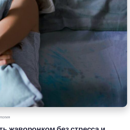
логия
ть жаворонком без стресса и