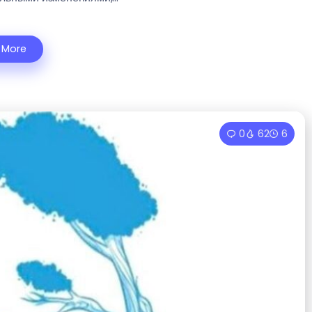
 More
0
62
6