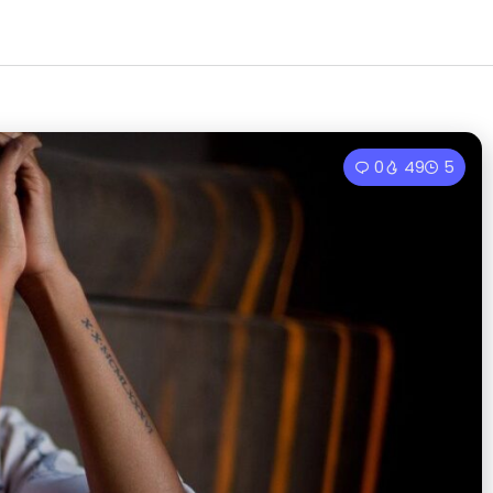
0
49
5