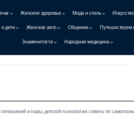
очаг
Женское здоровье
Мода и стиль
Искусств
 и дети
Женское авто
Общение
Путешествуем 
Знаменитости
Народная медицина
и отношений и пары, детской психологии; советы по самопозн