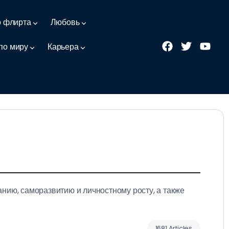
о флирта
Любовь
по миру
Карьера
анию, саморазвитию и личностному росту, а также
1681 Articles