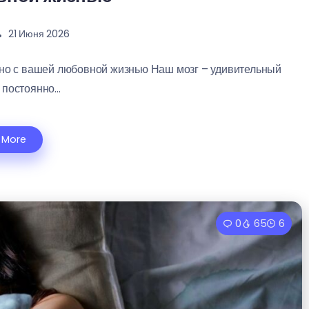
21 Июня 2026
зано с вашей любовной жизнью Наш мозг – удивительный
постоянно...
 More
0
65
6