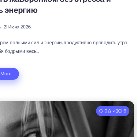
ь энергию
21 Июня 2026
тром полными сил и энергии, продуктивно проводить утро
я бодрыми весь...
 More
0
42
6