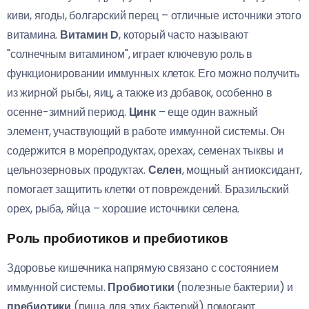
киви, ягоды, болгарский перец – отличные источники этого
витамина.
Витамин D
, который часто называют
"солнечным витамином", играет ключевую роль в
функционировании иммунных клеток. Его можно получить
из жирной рыбы, яиц, а также из добавок, особенно в
осенне-зимний период.
Цинк
– еще один важный
элемент, участвующий в работе иммунной системы. Он
содержится в морепродуктах, орехах, семенах тыквы и
цельнозерновых продуктах.
Селен
, мощный антиоксидант,
помогает защитить клетки от повреждений. Бразильский
орех, рыба, яйца – хорошие источники селена.
Роль пробиотиков и пребиотиков
Здоровье кишечника напрямую связано с состоянием
иммунной системы.
Пробиотики
(полезные бактерии) и
пребиотики
(пища для этих бактерий) помогают