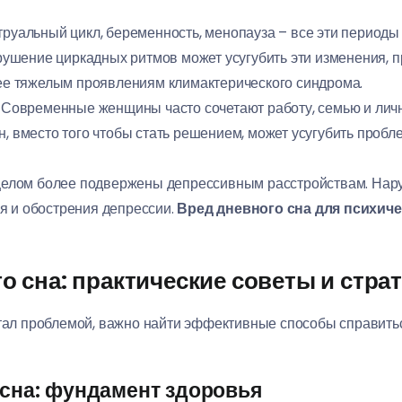
руальный цикл, беременность, менопауза – все эти период
ушение циркадных ритмов может усугубить эти изменения, 
олее тяжелым проявлениям климактерического синдрома.
Современные женщины часто сочетают работу, семью и личны
н, вместо того чтобы стать решением, может усугубить пробл
лом более подвержены депрессивным расстройствам. Нару
я и обострения депрессии.
Вред дневного сна для психич
о сна: практические советы и стра
стал проблемой, важно найти эффективные способы справить
 сна: фундамент здоровья