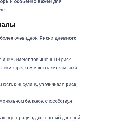
торый особенно важен для
ию.
гналы
 более очевидной.
Риски дневного
е днем, имеют повышенный риск
ческим стрессом и воспалительными
ность к инсулину, увеличивая
риск
рмональном балансе, способствуя
ь концентрацию, длительный дневной