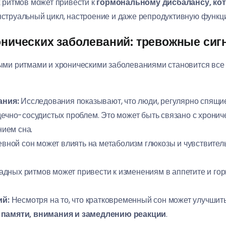
х ритмов может привести к
гормональному дисбалансу, ко
енструальный цикл, настроение и даже репродуктивную функц
ронических заболеваний: тревожные си
ми ритмами и хроническими заболеваниями становится все
ания:
Исследования показывают, что люди, регулярно спящи
рдечно-сосудистых проблем. Это может быть связано с хрони
ием сна.
вной сон может влиять на метаболизм глюкозы и чувствитель
дных ритмов может привести к изменениям в аппетите и го
ий:
Несмотря на то, что кратковременный сон может улучшит
памяти, внимания и замедлению реакции
.