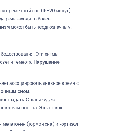
ратковременный сон (15-20 минут)
да речь заходит о более
низм
может быть неоднозначным.
и бодрствования. Эти ритмы
свет и темнота.
Нарушение
нает ассоциировать дневное время с
 ночным сном
.
пострадать. Организм, уже
овительного сна. Это, в свою
 мелатонин (гормон сна) и кортизол