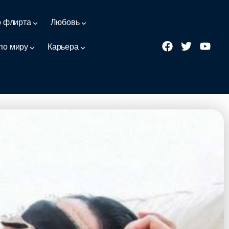
о флирта
Любовь
по миру
Карьера