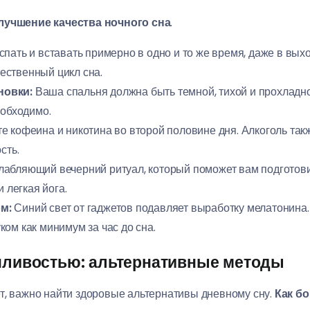
лучшение качества ночного сна
.
пать и вставать примерно в одно и то же время, даже в вы
тественный цикл сна.
новки:
Ваша спальня должна быть темной, тихой и прохладн
еобходимо.
е кофеина и никотина во второй половине дня. Алкоголь так
сть.
абляющий вечерний ритуал, который поможет вам подготовит
 легкая йога.
м:
Синий свет от гаджетов подавляет выработку мелатонина.
ом как минимум за час до сна.
онливостью: альтернативные методы
т, важно найти здоровые альтернативы дневному сну.
Как б