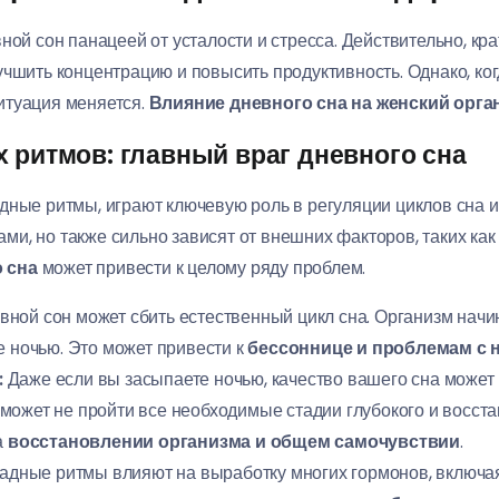
ной сон панацеей от усталости и стресса. Действительно, к
чшить концентрацию и повысить продуктивность. Однако, ког
итуация меняется.
Влияние дневного сна на женский орга
 ритмов: главный враг дневного сна
дные ритмы, играют ключевую роль в регуляции циклов сна 
, но также сильно зависят от внешних факторов, таких как 
 сна
может привести к целому ряду проблем.
ной сон может сбить естественный цикл сна. Организм начи
е ночью. Это может привести к
бессоннице и проблемам с
:
Даже если вы засыпаете ночью, качество вашего сна может 
ожет не пройти все необходимые стадии глубокого и восстан
а
восстановлении организма и общем самочувствии
.
дные ритмы влияют на выработку многих гормонов, включая