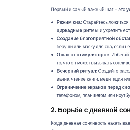
Первый и самый важный шаг – это
у
Режим сна:
Старайтесь ложиться с
циркадные ритмы
и укрепить ес
Создание благоприятной обста
беруши или маску для сна, если н
Отказ от стимуляторов:
Избегайт
то, что он может вызывать сонливо
Вечерний ритуал:
Создайте рассл
ванна, чтение книги, медитация или
Ограничение экранов перед сно
телефоном, планшетом или ноутбук
2. Борьба с дневной с
Когда дневная сонливость накатывае