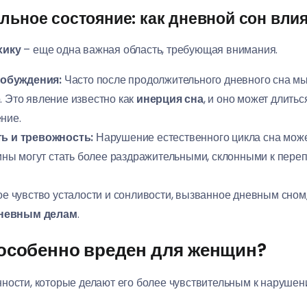
льное состояние: как дневной сон влия
хику
– еще одна важная область, требующая внимания.
робуждения:
Часто после продолжительного дневного сна мы
. Это явление известно как
инерция сна
, и оно может длитьс
ние.
ь и тревожность:
Нарушение естественного цикла сна може
ны могут стать более раздражительными, склонными к пере
е чувство усталости и сонливости, вызванное дневным сном
дневным делам
.
 особенно вреден для женщин?
ности, которые делают его более чувствительным к нарушен