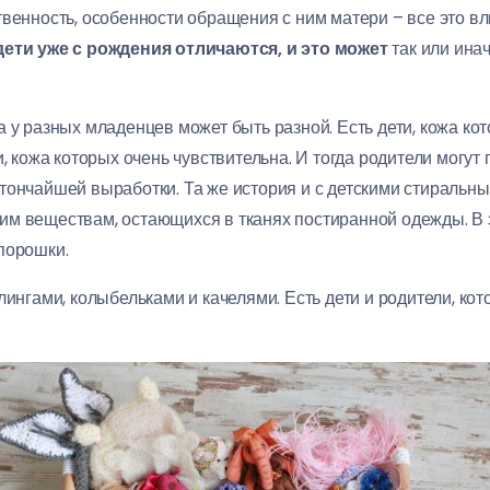
твенность, особенности обращения с ним матери – все это в
дети уже с рождения отличаются, и это может
так или инач
а у разных младенцев может быть разной. Есть дети, кожа к
и, кожа которых очень чувствительна. И тогда родители могут
тончайшей выработки. Та же история и с детскими стиральн
им веществам, остающихся в тканях постиранной одежды. В 
порошки.
лингами, колыбельками и качелями. Есть дети и родители, кот