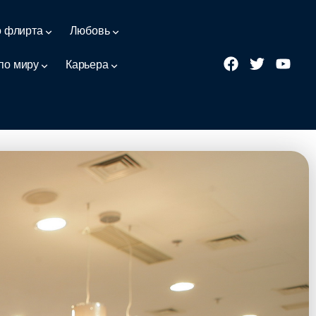
о флирта
Любовь
по миру
Карьера