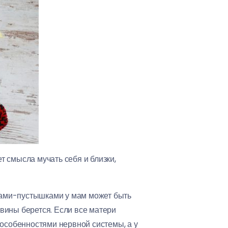
т смысла мучать себя и близки,
сками-пустышками у мам может быть
 вины берется. Если все матери
и особенностями нервной системы, а у