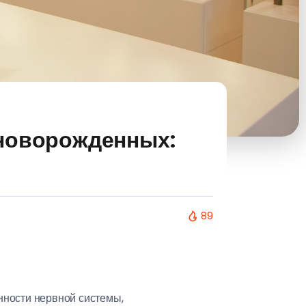
 новорожденных:
89
нности нервной системы,