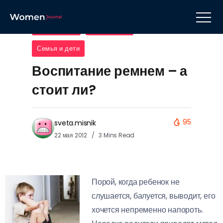
Мать и дитя
Психология
Семья и дети
Воспитание ремнем – а
стоит ли?
95
sveta.misnik
22 мая 2012
3 Mins Read
Порой, когда ребенок не
слушается, балуется, выводит, его
хочется непременно напороть.