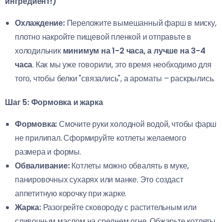
ингредиент!)
Охлаждение:
Переложите вымешанный фарш в миску,
плотно накройте пищевой пленкой и отправьте в
холодильник
минимум на 1-2 часа, а лучше на 3-4
часа
. Как мы уже говорили, это время необходимо для
того, чтобы белки "связались", а ароматы – раскрылись.
Шаг 5: Формовка и жарка
Формовка:
Смочите руки холодной водой, чтобы фарш
не прилипал. Сформируйте котлеты желаемого
размера и формы.
Обваливание:
Котлеты можно обвалять в муке,
панировочных сухарях или манке. Это создаст
аппетитную корочку при жарке.
Жарка:
Разогрейте сковороду с растительным или
сливочным маслом на среднем огне. Обжарьте котлеты