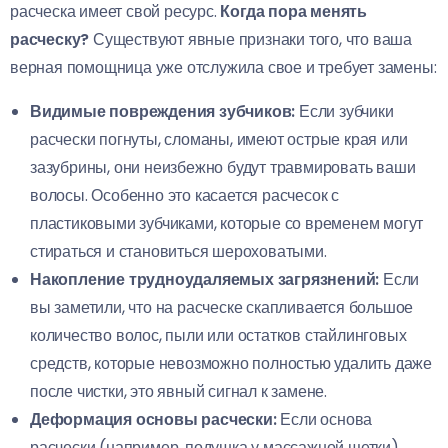
расческа имеет свой ресурс.
Когда пора менять
расческу?
Существуют явные признаки того, что ваша
верная помощница уже отслужила свое и требует замены:
Видимые повреждения зубчиков:
Если зубчики
расчески погнуты, сломаны, имеют острые края или
зазубрины, они неизбежно будут травмировать ваши
волосы. Особенно это касается расчесок с
пластиковыми зубчиками, которые со временем могут
стираться и становиться шероховатыми.
Накопление трудноудаляемых загрязнений:
Если
вы заметили, что на расческе скапливается большое
количество волос, пыли или остатков стайлинговых
средств, которые невозможно полностью удалить даже
после чистки, это явный сигнал к замене.
Деформация основы расчески:
Если основа
расчески (например, подушка у массажной щетки)