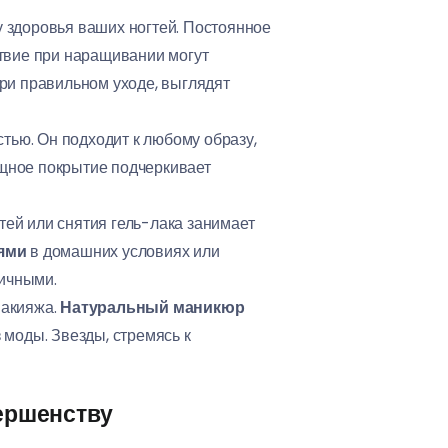
у здоровья ваших ногтей. Постоянное
твие при наращивании могут
при правильном уходе, выглядят
тью. Он подходит к любому образу,
ящное покрытие подчеркивает
ей или снятия гель-лака занимает
ями
в домашних условиях или
мичными.
макияжа.
Натуральный маникюр
 моды. Звезды, стремясь к
вершенству