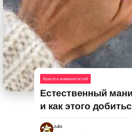
Красота знаменитостей
Естественный мани
и как этого добить
Julia