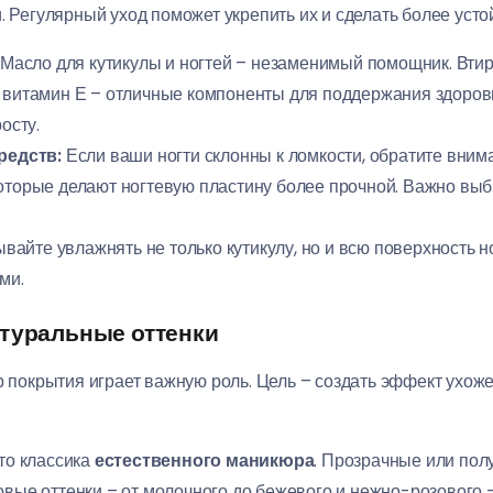
и. Регулярный уход поможет укрепить их и сделать более ус
Масло для кутикулы и ногтей – незаменимый помощник. Втир
, витамин Е – отличные компоненты для поддержания здоровь
осту.
редств:
Если ваши ногти склонны к ломкости, обратите вни
оторые делают ногтевую пластину более прочной. Важно выб
вайте увлажнять не только кутикулу, но и всю поверхность но
ми.
атуральные оттенки
 покрытия играет важную роль. Цель – создать эффект ухоже
о классика
естественного маникюра
. Прозрачные или пол
овые оттенки – от молочного до бежевого и нежно-розового 