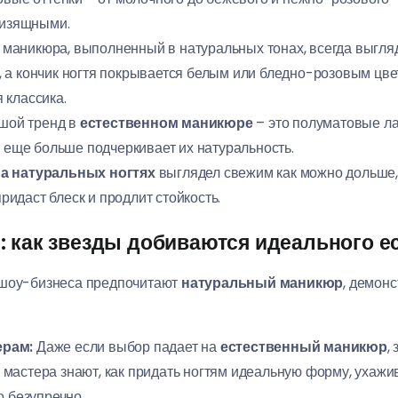
 изящными.
 маникюра, выполненный в натуральных тонах, всегда выгляд
 а кончик ногтя покрывается белым или бледно-розовым цве
 классика.
шой тренд в
естественном маникюре
– это полуматовые ла
о еще больше подчеркивает их натуральность.
а натуральных ногтях
выглядел свежим как можно дольше,
придаст блеск и продлит стойкость.
: как звезды добиваются идеального е
 шоу-бизнеса предпочитают
натуральный маникюр
, демонс
ерам:
Даже если выбор падает на
естественный маникюр
,
астера знают, как придать ногтям идеальную форму, ухажива
о безупречно.