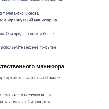
ит элегантно. Основа –
том.
Французский маникюр на
ки. Они придают ногтям более
 используйте верхнее покрытие
стественного маникюра
трируя его во всей красе. В чем их
 знаменитости не экономят на
ть за кутикулой и наносить