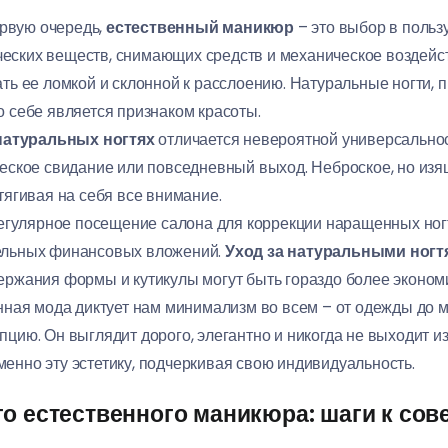
рвую очередь,
естественный маникюр
– это выбор в польз
еских веществ, снимающих средств и механическое воздейс
ать ее ломкой и склонной к расслоению. Натуральные ногти, 
о себе является признаком красоты.
натуральных ногтях
отличается невероятной универсальнос
ическое свидание или повседневный выход. Неброское, но из
тягивая на себя все внимание.
гулярное посещение салона для коррекции наращенных ногт
тельных финансовых вложений.
Уход за натуральными ногт
держания формы и кутикулы могут быть гораздо более эконо
ая мода диктует нам минимализм во всем – от одежды до 
пцию. Он выглядит дорого, элегантно и никогда не выходит из
енно эту эстетику, подчеркивая свою индивидуальность.
го естественного маникюра: шаги к со