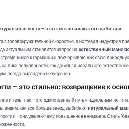
туральные ногти – это стильно и как этого добиться
га с головокружительной скоростью, а ногтевая индустрия п
гда актуальным становится запрос на
естественный маник
 стремящихся к гармонии и подчеркивающих свою природную
 на пике популярности, как добиться идеального естественн
уки всегда выглядели безупречно.
гти – это стильно: возвращение к осн
ние и гель-лак – это единственный путь к идеальным ногтям
ы видим, как все больше звезд выбирают
натуральный ма
напротив – они уделяют ему повышенное внимание. Стиль "бе
ухоженности.