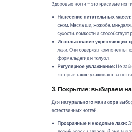
Здоровые ногти – это красивые ногт
Нанесение питательных масел:
сном. Масла ши, жожоба, миндаля
сухости, ломкости и способствует р
Использование укрепляющих с
лаки. Они содержат компоненты, к
формальдегид и толуол.
Регулярное увлажнение:
Не забы
которые также ухаживают за ногтя
3. Покрытие: выбираем н
Для
натурального маникюра
выбор
естественных ногтей.
Прозрачные и нюдовые лаки:
Эт
легкий блеск и здоровый вид. Нюд