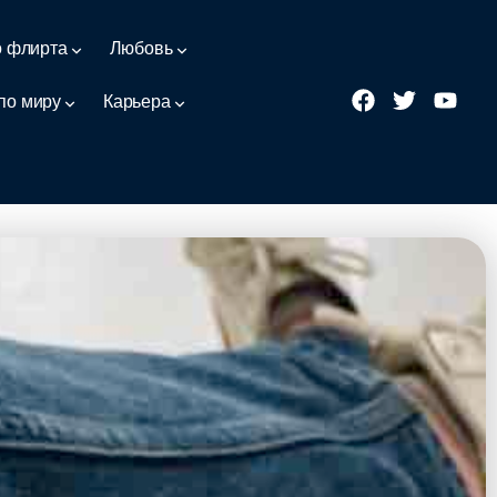
о флирта
Любовь
по миру
Карьера