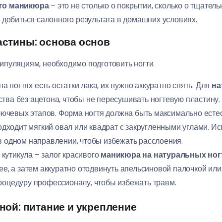
го маникюра
– это не столько о покрытии, сколько о тщател
 добиться салонного результата в домашних условиях.
ластины: основа основ
пуляциям, необходимо подготовить ногти.
а ногтях есть остатки лака, их нужно аккуратно снять. Для
на
тва без ацетона, чтобы не пересушивать ногтевую пластину.
лючевых этапов. Форма ногтя должна быть максимально есте
дходит мягкий овал или квадрат с закругленными углами. Ис
в одном направлении, чтобы избежать расслоения.
кутикула – залог красивого
маникюра на натуральных ног
 ее, а затем аккуратно отодвинуть апельсиновой палочкой ил
роцедуру профессионалу, чтобы избежать травм.
иной: питание и укрепление