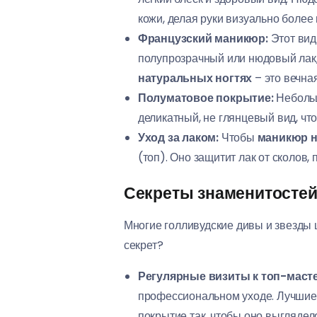
кожи, делая руки визуально более
Французский маникюр:
Этот вид
полупрозрачный или нюдовый лак,
натуральных ногтях
– это вечная
Полуматовое покрытие:
Неболь
деликатный, не глянцевый вид, чт
Уход за лаком:
Чтобы
маникюр н
(топ). Оно защитит лак от сколов, 
Секреты знаменитостей
Многие голливудские дивы и звезды
секрет?
Регулярные визиты к топ-маст
профессиональном уходе. Лучшие м
покрытие так, чтобы оно выглядел