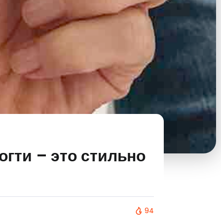
гти – это стильно
94