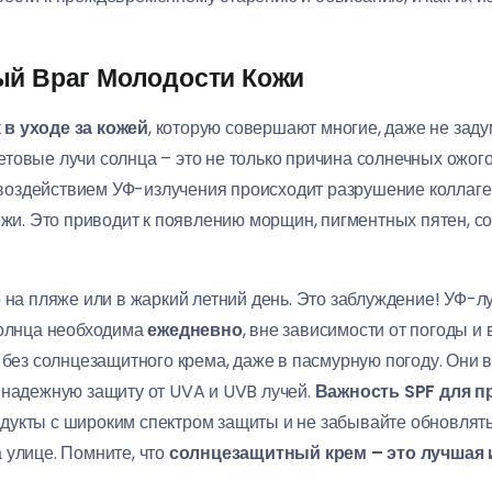
ый Враг Молодости Кожи
в уходе за кожей
, которую совершают многие, даже не зад
товые лучи солнца – это не только причина солнечных ожогов
оздействием УФ-излучения происходит разрушение коллаген
ожи. Это приводит к появлению морщин, пигментных пятен, сос
 на пляже или в жаркий летний день. Это заблуждение! УФ-л
солнца необходима
ежедневно
, вне зависимости от погоды и 
а без солнцезащитного крема, даже в пасмурную погоду. Они
 надежную защиту от UVA и UVB лучей.
Важность SPF для п
укты с широким спектром защиты и не забывайте обновлять 
 улице. Помните, что
солнцезащитный крем – это лучшая 