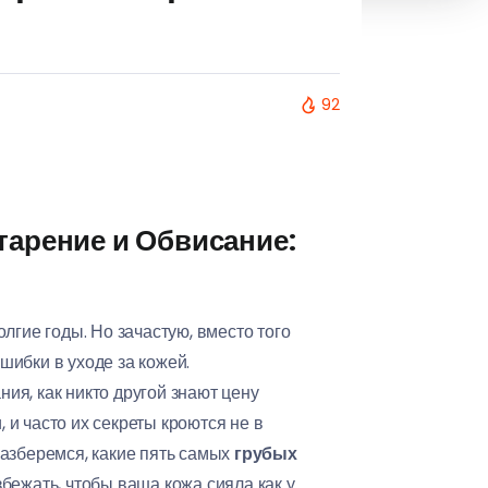
92
тарение и Обвисание:
лгие годы. Но зачастую, вместо того
ибки в уходе за кожей.
я, как никто другой знают цену
и часто их секреты кроются не в
разберемся, какие пять самых
грубых
бежать, чтобы ваша кожа сияла как у