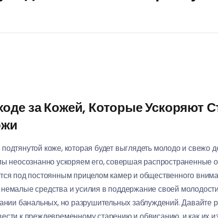
ходе за Кожей, Которые Ускоряют С
ожи
одтянутой коже, которая будет выглядеть молодо и свежо до
мы неосознанно ускоряем его, совершая распространенные ош
тся под постоянным прицелом камер и общественного внимани
немалые средства и усилия в поддержание своей молодости, 
гании банальных, но разрушительных заблуждений. Давайте 
ести к преждевременному старению и обвисанию, и как их из