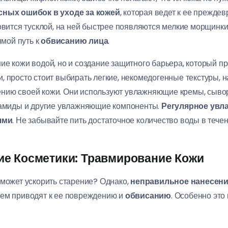
ных ошибок в уходе за кожей
, которая ведет к ее прежд
новится тусклой, на ней быстрее появляются мелкие морщинки
мой путь к
обвисанию лица
.
ие кожи водой, но и создание защитного барьера, который п
, просто стоит выбирать легкие, некомедогенные текстуры, 
нию своей кожи. Они используют увлажняющие кремы, сывор
ерамиды и другие увлажняющие компоненты.
Регулярное увла
ями
. Не забывайте пить достаточное количество воды в течен
е Косметики: Травмирование Кожи
 может ускорить старение? Однако,
неправильное нанесени
нем приводят к ее повреждению и
обвисанию
. Особенно это 