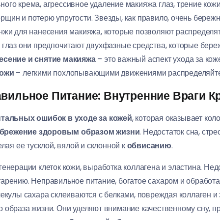
ого крема, агрессивное удаление макияжа глаз, трение кожи
щин и потерю упругости. Звезды, как правило, очень бережно
нжи для нанесения макияжа, которые позволяют распределя
 глаз они предпочитают двухфазные средства, которые береж
есение и снятие макияжа
– это важный аспект ухода за кож
кожи
– легкими похлопывающими движениями распределяйте
авильное Питание: Внутренние Враги К
тальных ошибок в уходе за кожей
, которая оказывает ко
брежение здоровым образом жизни
. Недостаток сна, стр
елая ее тусклой, вялой и склонной к
обвисанию
.
енерации клеток кожи, выработка коллагена и эластина. Нед
тарению. Неправильное питание, богатое сахаром и обработ
екулы сахара склеиваются с белками, повреждая коллаген и э
 образа жизни. Они уделяют внимание качественному сну, п