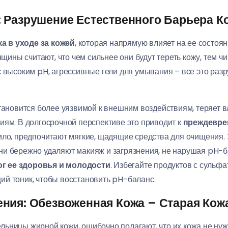
 Разрушение Естественного Барьера К
а в уходе за кожей
, которая напрямую влияет на ее состоян
нщины считают, что чем сильнее они будут тереть кожу, тем чи
с высоким pH, агрессивные гели для умывания – все это ра
тановится более уязвимой к внешним воздействиям, теряет вл
иям. В долгосрочной перспективе это приводит к
преждевре
вило, предпочитают мягкие, щадящие средства для очищения. 
и бережно удаляют макияж и загрязнения, не нарушая pH-б
г ее здоровья и молодости
. Избегайте продуктов с сульф
й тоник, чтобы восстановить pH-баланс.
ния: Обезвоженная Кожа – Старая Кож
ьницы жирной кожи, ошибочно полагают, что их кожа не ну