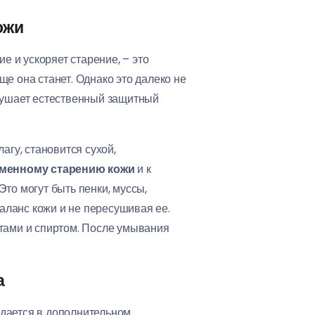
ожи
ие и ускоряет старение, – это
ще она станет. Однако это далеко не
зрушает естественный защитный
агу, становится сухой,
менному старению кожи
и к
Это могут быть пенки, муссы,
аланс кожи и не пересушивая ее.
атами и спиртом. После умывания
а
ждается в дополнительном