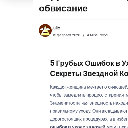
обвисание
Julia
05 февраля 2026
4 Mins Read
5 Грубых Ошибок в У
Секреты Звездной К
Каждая женщина мечтает о сияющей, п
чтобы замедлить процесс старения, 
Знаменитости, чья внешность находи
правильному уходу. Они вкладывают 
дорогостоящих процедурах, а в избе
ошибок в уходе за кожей
могут прив