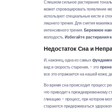
Слишком сильное растирание тональн
может спровоцировать появление мор
используют специальные кисти и спо
лишнего трения. Для снятия макияжа
интенсивного трения.
Бережное нан
молодость.
Избегайте растирания 
Недостаток Сна и Непр
И, наконец, одна из самых
фундамен
вид и скорость старения, – это
прене
все это отражается на нашей коже, д
Во время сна происходит процесс рег
что приводит к преждевременному с
гликацию – процесс, при котором мол
стараются придерживаться здорового