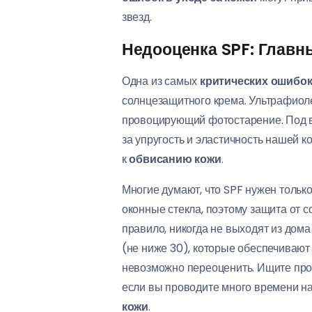
звезд.
Недооценка SPF: Главн
Одна из самых
критических ошибок 
солнцезащитного крема. Ультрафиоле
провоцирующий фотостарение. Под в
за упругость и эластичность нашей к
к
обвисанию кожи
.
Многие думают, что SPF нужен только
оконные стекла, поэтому защита от 
правило, никогда не выходят из дом
(не ниже 30), которые обеспечивают
невозможно переоценить. Ищите прод
если вы проводите много времени на
кожи
.