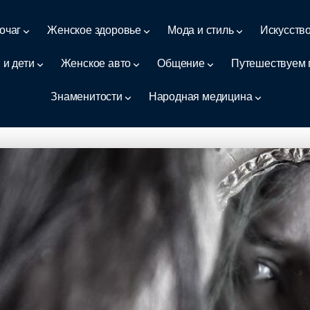
очаг
Женское здоровье
Мода и стиль
Искусств
 и дети
Женское авто
Общение
Путешествуем 
Знаменитости
Народная медицина