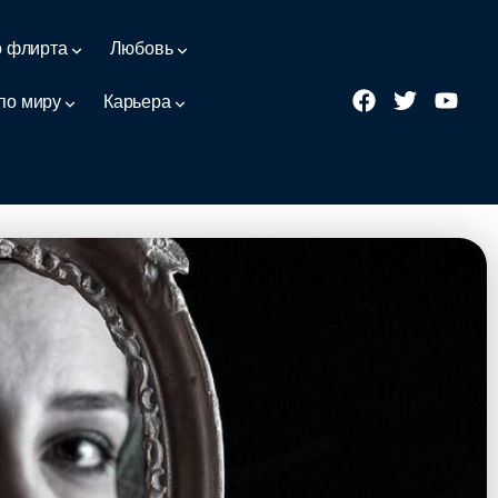
о флирта
Любовь
по миру
Карьера