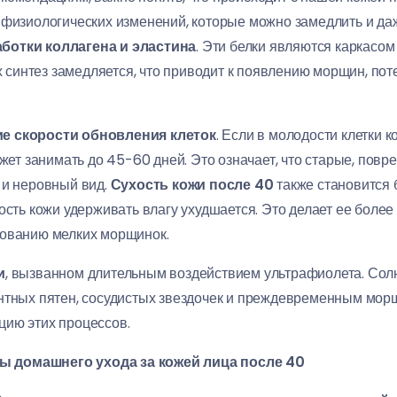
 физиологических изменений, которые можно замедлить и даж
ботки коллагена и эластина
. Эти белки являются каркасо
их синтез замедляется, что приводит к появлению морщин, по
е скорости обновления клеток
. Если в молодости клетки
ожет занимать до 45-60 дней. Это означает, что старые, пов
 и неровный вид.
Сухость кожи после 40
также становится
ность кожи удерживать влагу ухудшается. Это делает ее бол
зованию мелких морщинок.
и
, вызванном длительным воздействием ультрафиолета. Сол
ентных пятен, сосудистых звездочек и преждевременным мо
цию этих процессов.
 домашнего ухода за кожей лица после 40