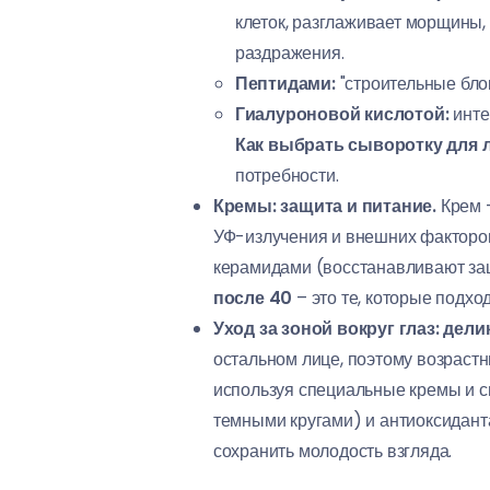
клеток, разглаживает морщины, 
раздражения.
Пептидами:
"строительные блок
Гиалуроновой кислотой:
инте
Как выбрать сыворотку для 
потребности.
Кремы: защита и питание.
Крем –
УФ-излучения и внешних факторов
керамидами (восстанавливают за
после 40
– это те, которые подх
Уход за зоной вокруг глаз: дел
остальном лице, поэтому возраст
используя специальные кремы и сы
темными кругами) и антиоксидант
сохранить молодость взгляда.