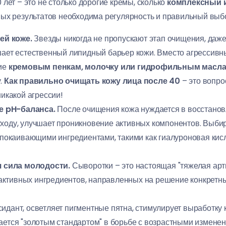
лет – это не столько дорогие кремы, сколько
комплексный 
ых результатов необходима регулярность и правильный выбо
ей коже.
Звезды никогда не пропускают этап очищения, даже
ушает естественный липидный барьер кожи. Вместо агрессив
ние
кремовым пенкам, молочку или гидрофильным масл
у.
Как правильно очищать кожу лица после 40
– это вопро
никакой агрессии!
е pH-баланса.
После очищения кожа нуждается в восстанов
ходу, улучшает проникновение активных компонентов. Выбир
каивающими ингредиентами, такими как гиалуроновая кисло
 сила молодости.
Сыворотки – это настоящая "тяжелая арт
ктивных ингредиентов, направленных на решение конкретны
дант, осветляет пигментные пятна, стимулирует выработку к
ается "золотым стандартом" в борьбе с возрастными измене