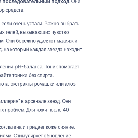
и последовательный подход
. Они
р средств.
 если очень устали. Важно выбрать
ных гелей, вызывающих чувство
ам
. Они бережно удаляют макияж и
с, на который каждая звезда находит
лении pH-баланса. Тоник помогает
айте тоники без спирта,
та, экстракты ромашки или алоэ
иллерия" в арсенале звезд. Они
х проблем. Для кожи после 40
оллагена и придает коже сияние.
ниями. Стимулирует обновление