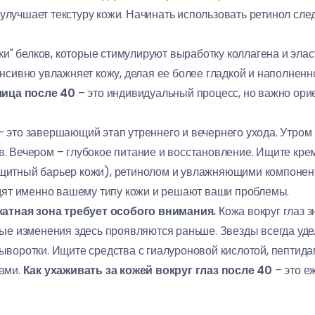
улучшает текстуру кожи. Начинать использовать ретинол сле
и" белков, которые стимулируют выработку коллагена и элас
нсивно увлажняет кожу, делая ее более гладкой и наполненн
лица после 40
– это индивидуальный процесс, но важно ори
 это завершающий этап утреннего и вечернего ухода. Утром
. Вечером – глубокое питание и восстановление. Ищите крем
щитный барьер кожи), ретинолом и увлажняющими компонен
одят именно вашему типу кожи и решают ваши проблемы.
икатная зона требует особого внимания.
Кожа вокруг глаз з
ные изменения здесь проявляются раньше. Звезды всегда уде
воротки. Ищите средства с гиалуроновой кислотой, пептида
ами.
Как ухаживать за кожей вокруг глаз после 40
– это е