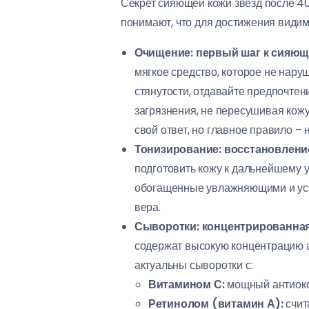
Секрет сияющей кожи звезд после 40 
понимают, что для достижения видим
Очищение: первый шаг к сияющ
мягкое средство, которое не нар
стянутости, отдавайте предпочте
загрязнения, не пересушивая кож
свой ответ, но главное правило – 
Тонизирование: восстановлени
подготовить кожу к дальнейшему у
обогащенные увлажняющими и успо
вера.
Сыворотки: концентрированная
содержат высокую концентрацию а
актуальны сыворотки с:
Витамином С:
мощный антиокси
Ретинолом (витамин А):
счит