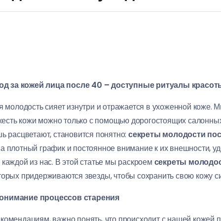
д за кожей лица после 40 – доступные ритуалы красот
ая молодость сияет изнутри и отражается в ухоженной коже.
ежесть кожи можно только с помощью дорогостоящих салонных
шь расцветают, становится понятно:
секреты молодости пос
на плотный график и постоянное внимание к их внешности, 
 каждой из нас. В этой статье мы раскроем
секреты молодос
оторых придерживаются звезды, чтобы сохранить свою кожу с
понимание процессов старения
комендациям, важно понять, что происходит с нашей кожей по