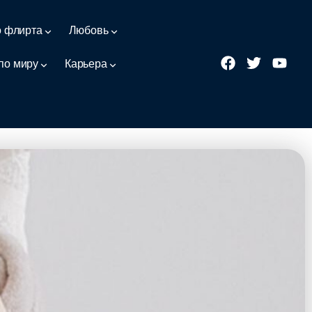
о флирта
Любовь
по миру
Карьера