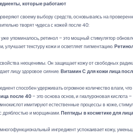
редиенты, которые работают
и доверяют своему выбору средств, основываясь на проверен
вительно творят чудеса с кожей после 40:
 уже упоминалось, ретинол – это мощный стимулятор обновле
, улучшает текстуру кожи и осветляет пигментацию.
Ретинол
свойства неоценимы. Он защищает кожу от свободных радика
дает лицу здоровое сияние.
Витамин С для кожи лица посл
едиент способен удерживать огромное количество влаги, что 
ица после 40
– это основа основ, и гиалуроновая кислота 
минокислот имитируют естественные процессы в коже, стиму
 с дряблостью и морщинами.
Пептиды в косметике для лица
 многофункциональный ингредиент успокаивает кожу, уменьш