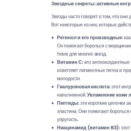
Звездные секреты: активные инг
Звезды часто говорят о том, что он
Вот некоторые из них, которые дейст
Ретинол и его производные:
как
Он помогает бороться с морщинами
have для многих звезд.
Витамин С:
его антиоксидантные 
осветляет пигментные пятна и при
молодости.
Гиалуроновая кислота:
этот ингр
наполненной.
Увлажнение кожи л
Пептиды:
эти короткие цепочки а
эластина. Они помогают бороться
упругость.
Ниацинамид (витамин B3):
этот