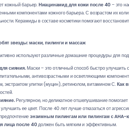
ет кожный барьер.
Ниацинамид для кожи после 40
– это на
енными компонентами кожного барьера. С возрастом их колич
ьности. Керамиды в составе косметики помогают восстановит
ят звезды: маски, пилинги и массаж
активно используют различные домашние процедуры для под
для сияния.
Маски – это отличный способ быстро улучшить с
питательными, антивозрастными и осветляющими компонент
м, экстрактом улитки (муцин), ретинолом, витамином С.
Как 
остей.
сияние.
Регулярное, но деликатное отшелушивание помогает 
улучшить ее цвет. После 40 лет лучше отказаться от агресс
 предпочтение
энзимным пилингам или пилингам с AHA-к
я лица после 40
должен быть мягким и эффективным.