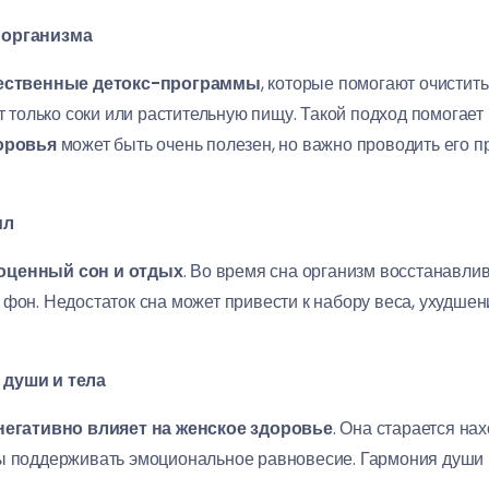
 организма
ественные детокс-программы
, которые помогают очистить
ет только соки или растительную пищу. Такой подход помогает
доровья
может быть очень полезен, но важно проводить его 
ил
оценный сон и отдых
. Во время сна организм восстанавли
 фон. Недостаток сна может привести к набору веса, ухудше
 души и тела
негативно влияет на женское здоровье
. Она старается на
ы поддерживать эмоциональное равновесие. Гармония души и