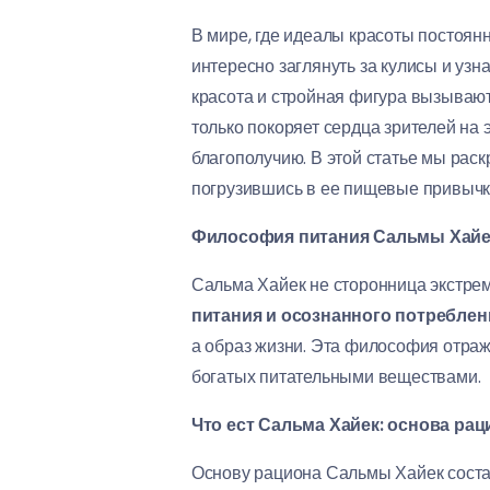
В мире, где идеалы красоты постоян
интересно заглянуть за кулисы и узн
красота и стройная фигура вызывают
только покоряет сердца зрителей на
благополучию. В этой статье мы рас
погрузившись в ее пищевые привычки
Философия питания Сальмы Хайек
Сальма Хайек не сторонница экстрем
питания и осознанного потреблен
а образ жизни. Эта философия отраж
богатых питательными веществами.
Что ест Сальма Хайек: основа рац
Основу рациона Сальмы Хайек состав