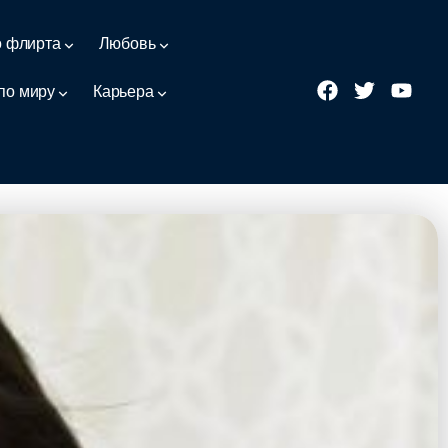
о флирта
Любовь
по миру
Карьера