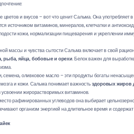
дпочтение:
 цветов и вкусов – вот что ценит Сальма. Она употребляет 
ся источником витаминов, минералов, клетчатки и антиокси
одости кожи, нормализации пищеварения и укреплении имму
й массы и чувства сытости Сальма включает в свой рацион 
, рыба, яйца, бобовые и орехи
. Белок важен для выработк
изма.
и, семена, оливковое масло – эти продукты богаты ненасыщ
 мозга и кожи. Сальма понимает важность
здоровых жиров 
и усвоении жирорастворимых витаминов.
есто рафинированных углеводов она выбирает цельнозерновы
печивают организм энергией на длительное время и содержат 
айек