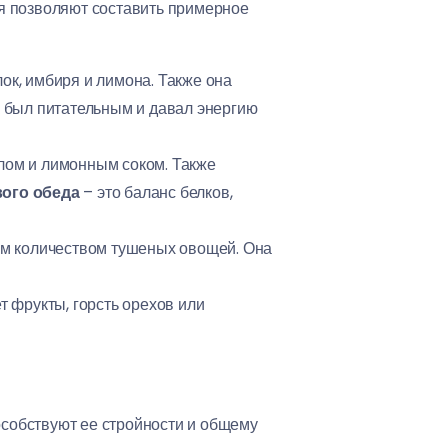
я позволяют составить примерное
лок, имбиря и лимона. Также она
к был питательным и давал энергию
лом и лимонным соком. Также
ого обеда
– это баланс белков,
шим количеством тушеных овощей. Она
 фрукты, горсть орехов или
особствуют ее стройности и общему