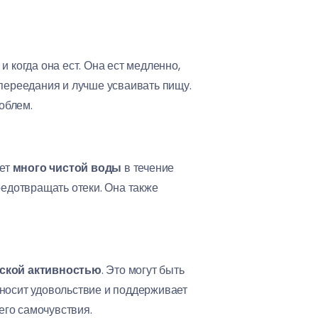
 и когда она ест. Она ест медленно,
 переедания и лучше усваивать пищу.
облем.
ьет
много чистой воды
в течение
редотвращать отеки. Она также
ской активностью
. Это могут быть
риносит удовольствие и поддерживает
его самочувствия.