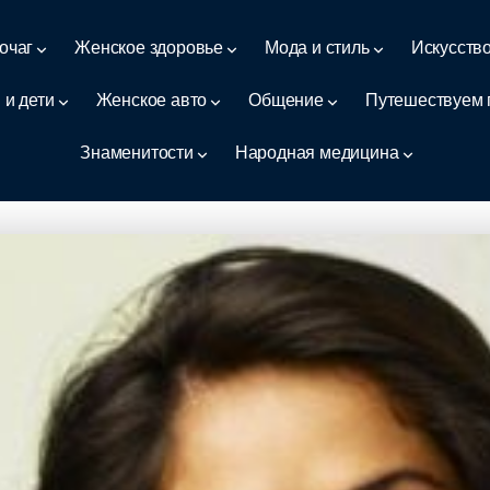
очаг
Женское здоровье
Мода и стиль
Искусств
 и дети
Женское авто
Общение
Путешествуем 
Знаменитости
Народная медицина