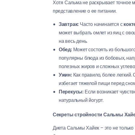
Хотя Сальма не раскрывает точное 
представление о ее питании.
Завтрак:
Часто начинается с
кокт
может выбрать омлет из яиц с ово
на весь день.
Обед:
Может состоять из большого
популярны блюда из бобовых, нап
полезных жиров и сложных углево
Ужин:
Как правило, более легкий.
избегает тяжелой пищи перед сном
Перекусы:
Если возникает чувств
натуральный йогурт.
Секреты стройности Сальмы Хайек
Диета Сальмы Хайек – это не только