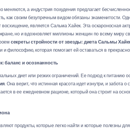
но меняются, а индустрия похудения предлагает бесчисленно
ать, как своим безупречным видом обязаны знаменитости. Од
 восхищение, является Сальма Хайек. Эта оскароносная акт
 экране, но и вдохновляет миллионы женщин по всему миру с
кроем
секреты стройности от звезды: диета Сальмы Хайе
 и философию, которая помогает ей оставаться в прекрасн
: баланс и осознанность
альных диет или резких ограничений. Ее подход к питанию 
ия
. Она верит, что истинная красота идет изнутри, и забота о
ается в ее ежедневном рационе, который она строит на осно
иона
ляют продукты, которые легко найти и которые полезны для 