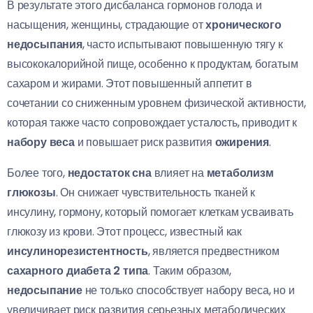
В результате этого дисбаланса гормонов голода и
насыщения, женщины, страдающие от
хронического
недосыпания
, часто испытывают повышенную тягу к
высококалорийной пище, особенно к продуктам, богатым
сахаром и жирами. Этот повышенный аппетит в
сочетании со сниженным уровнем физической активности,
которая также часто сопровождает усталость, приводит к
набору веса
и повышает риск развития
ожирения
.
Более того,
недостаток сна
влияет на
метаболизм
глюкозы
. Он снижает чувствительность тканей к
инсулину, гормону, который помогает клеткам усваивать
глюкозу из крови. Этот процесс, известный как
инсулинорезистентность
, является предвестником
сахарного диабета 2 типа
. Таким образом,
недосыпание
не только способствует набору веса, но и
увеличивает риск развития серьезных метаболических