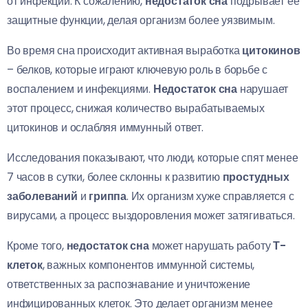
от инфекций. К сожалению,
недостаток сна
подрывает ее
защитные функции, делая организм более уязвимым.
Во время сна происходит активная выработка
цитокинов
– белков, которые играют ключевую роль в борьбе с
воспалением и инфекциями.
Недостаток сна
нарушает
этот процесс, снижая количество вырабатываемых
цитокинов и ослабляя иммунный ответ.
Исследования показывают, что люди, которые спят менее
7 часов в сутки, более склонны к развитию
простудных
заболеваний
и
гриппа
. Их организм хуже справляется с
вирусами, а процесс выздоровления может затягиваться.
Кроме того,
недостаток сна
может нарушать работу
Т-
клеток
, важных компонентов иммунной системы,
ответственных за распознавание и уничтожение
инфицированных клеток. Это делает организм менее