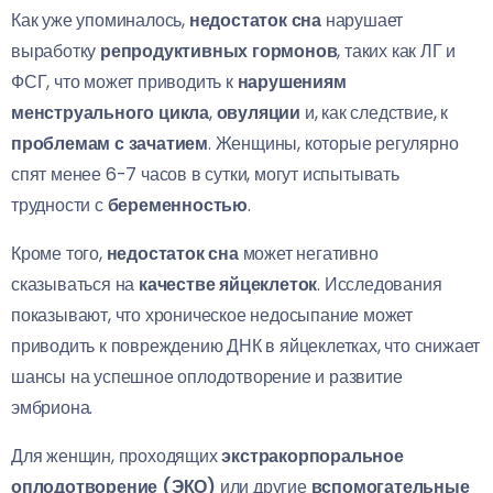
Как уже упоминалось,
недостаток сна
нарушает
выработку
репродуктивных гормонов
, таких как ЛГ и
ФСГ, что может приводить к
нарушениям
менструального цикла
,
овуляции
и, как следствие, к
проблемам с зачатием
. Женщины, которые регулярно
спят менее 6-7 часов в сутки, могут испытывать
трудности с
беременностью
.
Кроме того,
недостаток сна
может негативно
сказываться на
качестве яйцеклеток
. Исследования
показывают, что хроническое недосыпание может
приводить к повреждению ДНК в яйцеклетках, что снижает
шансы на успешное оплодотворение и развитие
эмбриона.
Для женщин, проходящих
экстракорпоральное
оплодотворение (ЭКО)
или другие
вспомогательные