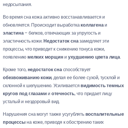
недосыпания.
Во время сна кожа активно восстанавливается и
обновляется. Происходит выработка
коллагена
и
эластина
– белков, отвечающих за упругость и
эластичность кожи.
Недостаток сна
замедляет эти
процессы, что приводит к снижению тонуса кожи,
появлению
мелких морщин
и
ухудшению цвета лица
.
Кроме того,
недостаток сна
способствует
обезвоживанию кожи
, делая ее более сухой, тусклой и
склонной к шелушению. Усиливается
видимость темных
кругов под глазами
и
отечность
, что придает лицу
усталый и нездоровый вид.
Нарушения сна могут также усугублять
воспалительные
процессы
на коже, приводя к обострению таких