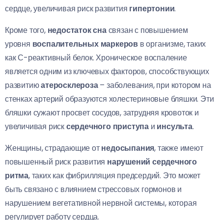
сердце, увеличивая риск развития
гипертонии
.
Кроме того,
недостаток сна
связан с повышением
уровня
воспалительных маркеров
в организме, таких
как С-реактивный белок. Хроническое воспаление
является одним из ключевых факторов, способствующих
развитию
атеросклероза
– заболевания, при котором на
стенках артерий образуются холестериновые бляшки. Эти
бляшки сужают просвет сосудов, затрудняя кровоток и
увеличивая риск
сердечного приступа
и
инсульта
.
Женщины, страдающие от
недосыпания
, также имеют
повышенный риск развития
нарушений сердечного
ритма
, таких как фибрилляция предсердий. Это может
быть связано с влиянием стрессовых гормонов и
нарушением вегетативной нервной системы, которая
регулирует работу сердца.