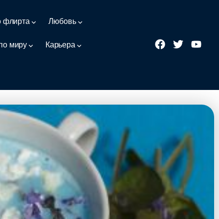
о флирта
Любовь
по миру
Карьера