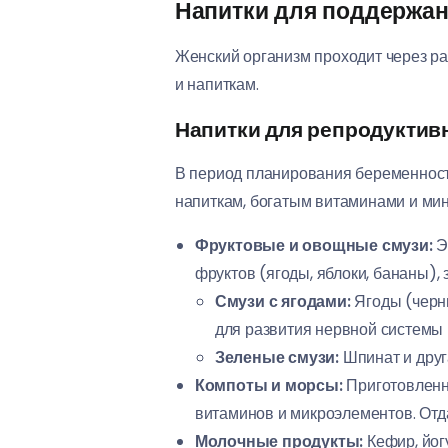
Напитки для поддержан
Женский организм проходит через ра
и напиткам.
Напитки для репродуктив
В период планирования беременност
напиткам, богатым витаминами и ми
Фруктовые и овощные смузи:
Э
фруктов (ягоды, яблоки, бананы), 
Смузи с ягодами:
Ягоды (черни
для развития нервной системы 
Зеленые смузи:
Шпинат и друга
Компоты и морсы:
Приготовленн
витаминов и микроэлементов. Отд
Молочные продукты:
Кефир, йог