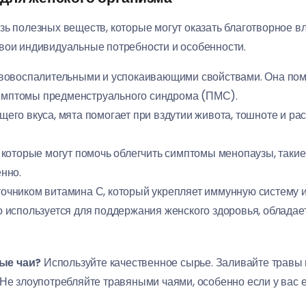
зь полезных веществ, которые могут оказать благотворное в
вои индивидуальные потребности и особенности.
вовоспалительными и успокаивающими свойствами. Она помо
симптомы предменструального синдрома (ПМС).
го вкуса, мята помогает при вздутии живота, тошноте и рас
которые могут помочь облегчить симптомы менопаузы, такие 
нно.
чником витамина С, который укрепляет иммунную систему и 
 используется для поддержания женского здоровья, обладае
ые чаи?
Используйте качественное сырье. Заливайте травы г
 Не злоупотребляйте травяными чаями, особенно если у вас 