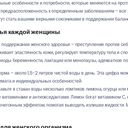
льные особенности и потребности, которые меняются на про
 предрасположенность к определенным заболеваниям – все э
ут стать вашими верными союзниками в поддержании баланс
вья каждой женщины
поддержании женского здоровья – преступление против себя
ивает эластичность кожи, регулирует температуру тела и сп
риоды беременности, лактации или менопаузы, адекватное п
ма – около 1,5-2 литров чистой воды в день. Эта цифра мож
лимата и индивидуальных особенностей.
вьте в стакан воды несколько ломтиков лимона, огурца или 
е витаминами и антиоксидантами. Лимон богат витамином С,
мочегонным эффектом, помогая выводить излишки жидкости. 
 для женского организма