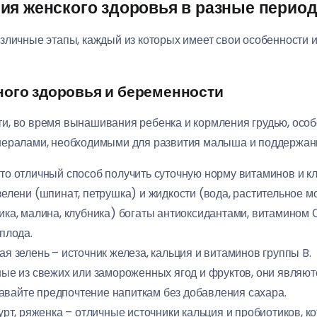
ия женского здоровья в разные перио
зличные этапы, каждый из которых имеет свои особенности и
ного здоровья и беременности
и, во время вынашивания ребенка и кормления грудью, особ
нералами, необходимыми для развития малыша и поддержани
то отличный способ получить суточную норму витаминов и кле
зелени (шпинат, петрушка) и жидкости (вода, растительное м
ка, малина, клубника) богаты антиоксидантами, витамином 
плода.
я зелень – источник железа, кальция и витаминов группы B.
ые из свежих или замороженных ягод и фруктов, они являю
авайте предпочтение напиткам без добавления сахара.
урт, ряженка – отличные источники кальция и пробиотиков, 