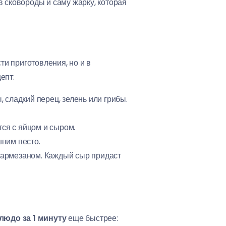
в сковороды и саму жарку, которая
ти приготовления, но и в
епт:
 сладкий перец, зелень или грибы.
тся с яйцом и сыром.
ним песто.
пармезаном. Каждый сыр придаст
людо за 1 минуту
еще быстрее: