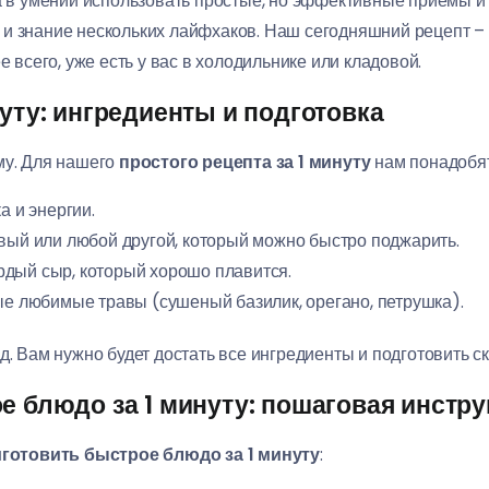
 а в умении использовать простые, но эффективные приемы и
и знание нескольких лайфхаков. Наш сегодняшний рецепт –
е всего, уже есть у вас в холодильнике или кладовой.
нуту: ингредиенты и подготовка
му. Для нашего
простого рецепта за 1 минуту
нам понадобят
а и энергии.
вый или любой другой, который можно быстро поджарить.
дый сыр, который хорошо плавится.
ые любимые травы (сушеный базилик, орегано, петрушка).
д. Вам нужно будет достать все ингредиенты и подготовить с
е блюдо за 1 минуту: пошаговая инстр
готовить быстрое блюдо за 1 минуту
: