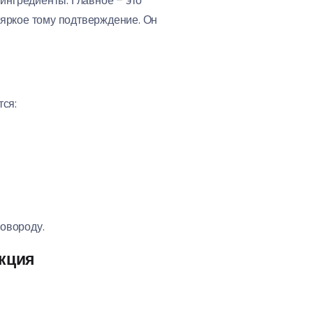
 ингредиенты. Главное – это
 яркое тому подтверждение. Он
ся:
ковороду.
укция