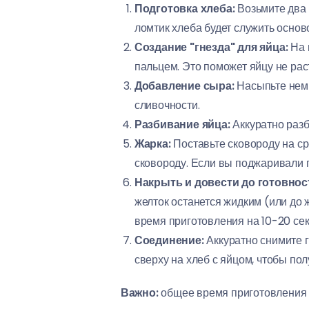
Подготовка хлеба:
Возьмите два 
ломтик хлеба будет служить основ
Создание "гнезда" для яйца:
На 
пальцем. Это поможет яйцу не рас
Добавление сыра:
Насыпьте немн
сливочности.
Разбивание яйца:
Аккуратно разб
Жарка:
Поставьте сковороду на ср
сковороду. Если вы поджаривали 
Накрыть и довести до готовнос
желток останется жидким (или до 
время приготовления на 10-20 сек
Соединение:
Аккуратно снимите г
сверху на хлеб с яйцом, чтобы пол
Важно:
общее время приготовлени