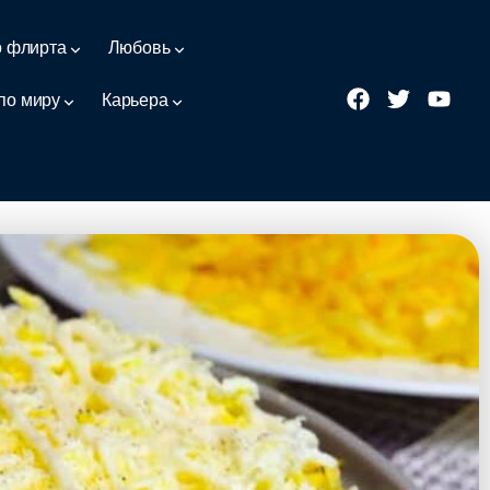
о флирта
Любовь
по миру
Карьера