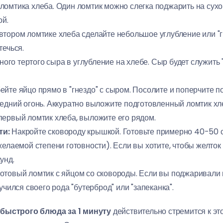
ломтика хлеба. Один ломтик можно слегка поджарить на сухой
ой.
втором ломтике хлеба сделайте небольшое углубление или "г
течься.
ого тертого сыра в углубление на хлебе. Сыр будет служить 
ейте яйцо прямо в "гнездо" с сыром. Посолите и поперчите по
едний огонь. Аккуратно выложите подготовленный ломтик хл
первый ломтик хлеба, выложите его рядом.
ти:
Накройте сковороду крышкой. Готовьте примерно 40-50 сек
желаемой степени готовности). Если вы хотите, чтобы желток
унд.
отовый ломтик с яйцом со сковороды. Если вы поджаривали 
учился своего рода "бутерброд" или "запеканка".
я
быстрого блюда за 1 минуту
действительно стремится к эт