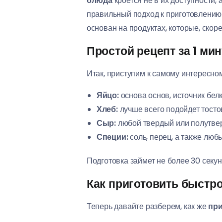
блюда
кроется не в их доступности,
правильный подход к приготовлению 
основан на продуктах, которые, скоре
Простой рецепт за 1 ми
Итак, приступим к самому интересно
Яйцо:
основа основ, источник белк
Хлеб:
лучше всего подойдет тосто
Сыр:
любой твердый или полутвер
Специи:
соль, перец, а также люб
Подготовка займет не более 30 секун
Как приготовить быстро
Теперь давайте разберем, как же
при