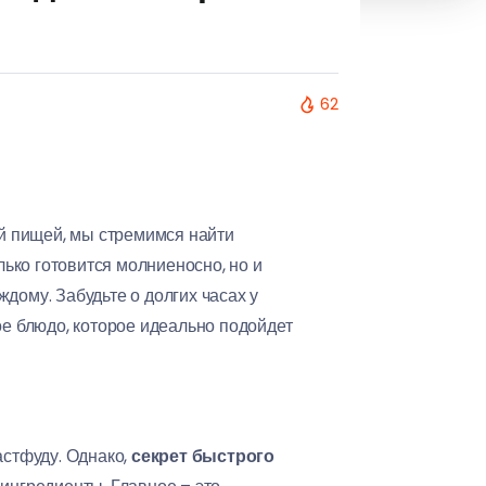
62
ой пищей, мы стремимся найти
олько готовится молниеносно, но и
дому. Забудьте о долгих часах у
ое блюдо, которое идеально подойдет
астфуду. Однако,
секрет быстрого