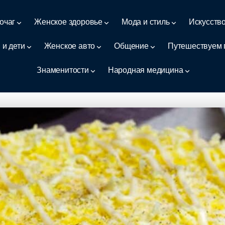
очаг
Женское здоровье
Мода и стиль
Искусств
 и дети
Женское авто
Общение
Путешествуем 
Знаменитости
Народная медицина