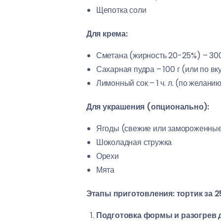
Щепотка соли
Для крема:
Сметана (жирность 20-25%) – 300
Сахарная пудра – 100 г (или по вк
Лимонный сок – 1 ч. л. (по желани
Для украшения (опционально):
Ягоды (свежие или замороженны
Шоколадная стружка
Орехи
Мята
Этапы приготовления: тортик за 2
Подготовка формы и разогрев 