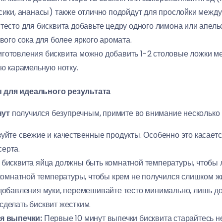
ики, ананасы) также отлично подойдут для прослойки между
тесто для бисквита добавьте цедру одного лимона или апель
ого сока для более яркого аромата.
готовления бисквита можно добавить 1-2 столовые ложки мед
ю карамельную нотку.
ы для идеального результата
нут
получился безупречным, примите во внимание несколько 
йте свежие и качественные продукты. Особенно это касается
серта.
бисквита яйца должны быть комнатной температуры, чтобы 
комнатной температуры, чтобы крем не получился слишком ж
обавления муки, перемешивайте тесто минимально, лишь до
делать бисквит жестким.
я выпечки:
Первые 10 минут выпечки бисквита старайтесь не