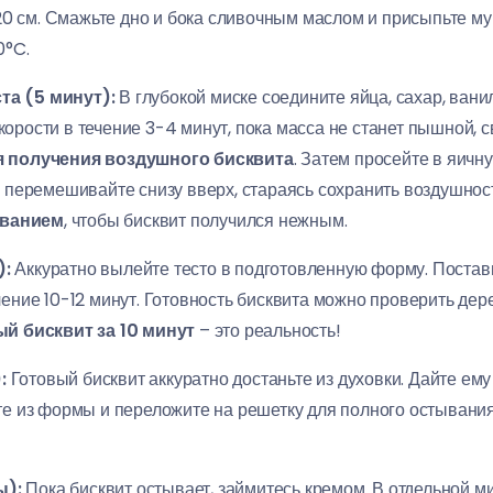
 см. Смажьте дно и бока сливочным маслом и присыпьте мук
0°C.
та (5 минут):
В глубокой миске соедините яйца, сахар, вани
орости в течение 3-4 минут, пока масса не станет пышной, с
 получения воздушного бисквита
. Затем просейте в яичн
, перемешивайте снизу вверх, стараясь сохранить воздушност
иванием
, чтобы бисквит получился нежным.
):
Аккуратно вылейте тесто в подготовленную форму. Поставь
чение 10-12 минут. Готовность бисквита можно проверить де
й бисквит за 10 минут
– это реальность!
:
Готовый бисквит аккуратно достаньте из духовки. Дайте ем
те из формы и переложите на решетку для полного остывани
ы):
Пока бисквит остывает, займитесь кремом. В отдельной м