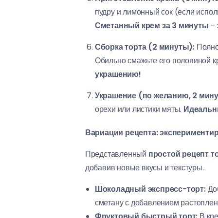
пудру и лимонный сок (если испол
Сметанный крем за 3 минуты
– 
Сборка торта (2 минуты):
Полно
Обильно смажьте его половиной к
украшению!
Украшение (по желанию, 2 мину
орехи или листики мяты.
Идеальны
Вариации рецепта: эксперименти
Представленный
простой рецепт то
добавив новые вкусы и текстуры.
Шоколадный экспресс-торт:
Доб
сметану с добавлением растоплен
Фруктовый быстрый торт:
В кре