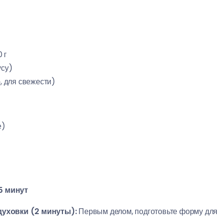
 г
усу)
ю, для свежести)
е)
5 минут
духовки (2 минуты):
Первым делом, подготовьте форму для