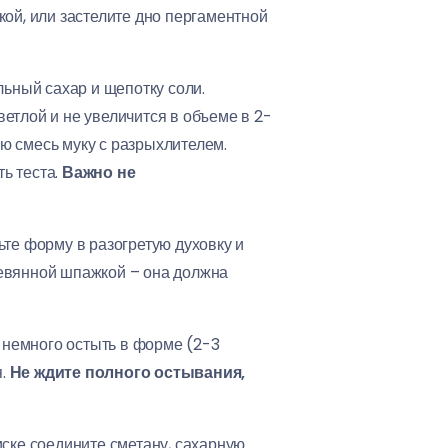
ой, или застелите дно пергаментной
льный сахар и щепотку соли.
ветлой и не увеличится в объеме в 2-
ую смесь муку с разрыхлителем.
ь теста.
Важно не
те форму в разогретую духовку и
ревянной шпажкой – она должна
у немного остыть в форме (2-3
я.
Не ждите полного остывания,
иске соедините сметану, сахарную