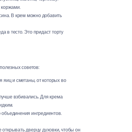
 коржами.
сина. В крем можно добавить
а в тесто. Это придаст торту
полезных советов:
 яиц и сметаны, от которых во
лучше взбивались. Для крема
идким.
 объединения ингредиентов.
 открывать дверцу духовки, чтобы он