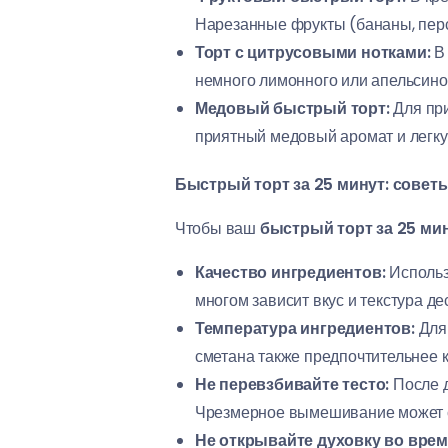
Нарезанные фрукты (бананы, перс
Торт с цитрусовыми нотками:
В 
немного лимонного или апельсинов
Медовый быстрый торт:
Для при
приятный медовый аромат и легку
Быстрый торт за 25 минут: совет
Чтобы ваш
быстрый торт за 25 ми
Качество ингредиентов:
Использу
многом зависит вкус и текстура де
Температура ингредиентов:
Для 
сметана также предпочтительнее 
Не перевзбивайте тесто:
После д
Чрезмерное вымешивание может с
Не открывайте духовку во врем