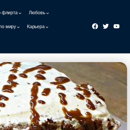
о флирта
Любовь
по миру
Карьера