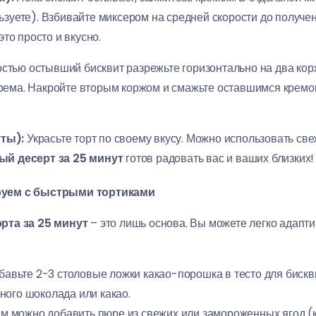
ьзуете). Взбивайте миксером на средней скорости до получ
это просто и вкусно.
стью остывший бисквит разрежьте горизонтально на два кор
рема. Накройте вторым коржом и смажьте оставшимся кремо
ты):
Украсьте торт по своему вкусу. Можно использовать св
й десерт за 25 минут
готов радовать вас и ваших близких!
руем с быстрыми тортиками
рта за 25 минут
– это лишь основа. Вы можете легко адапти
авьте 2-3 столовые ложки какао-порошка в тесто для бискв
ного шоколада или какао.
м можно добавить пюре из свежих или замороженных ягод (к