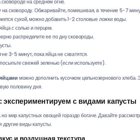
 сковороде на среднем огне.
а сковороду. Обжаривайте, помешивая, в течение 5-7 минут,
ажется сухой, можно добавить 1-2 столовые ложки воды.
яйца с солью и перцем.
омерно распределите ее по дну сковороды.
усты.
не 3-5 минут, пока яйца не схватятся.
 посыпьте свежей зеленью (если используете).
 яйцами
можно дополнить кусочком цельнозернового хлеба. Э
рвую половину дня.
: экспериментируем с видами капусты
, но мир капустных овощей гораздо богаче. Давайте рассмот
уя другие виды капусты.
вкус и воздушная текстура