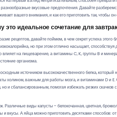
ийся на первый взгляд непритязательным, способен преврати
разнообразные вкусовые предпочтения. Давайте разберемс
живает вашего внимания, и как его приготовить так, чтобы о
му это идеальное сочетание для завтра
зие рецептов, давайте поймем, в чем секрет успеха этого б
низкокалорийна, но при этом отлично насыщает, способствуя д
 влияет на пищеварение, а витамины C, K, группы B и минерал
стояние организма.
восходным источником высококачественного белка, который 
ты холином, важным для работы мозга, и витаминами D и E. 
м
, но и сбалансированным, помогая избежать резких скачков 
бок. Различные виды капусты – белокочанная, цветная, брокко
 и вкусы. А яйца можно приготовить десятками способов: от