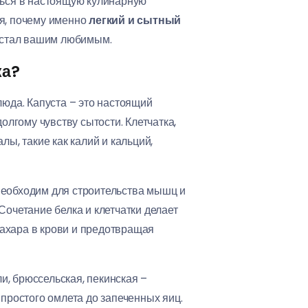
ться в настоящую кулинарную
я, почему именно
легкий и сытный
н стал вашим любимым.
ка?
люда. Капуста – это настоящий
олгому чувству сытости. Клетчатка,
ы, такие как калий и кальций,
необходим для строительства мышц и
Сочетание белка и клетчатки делает
сахара в крови и предотвращая
ли, брюссельская, пекинская –
 простого омлета до запеченных яиц.