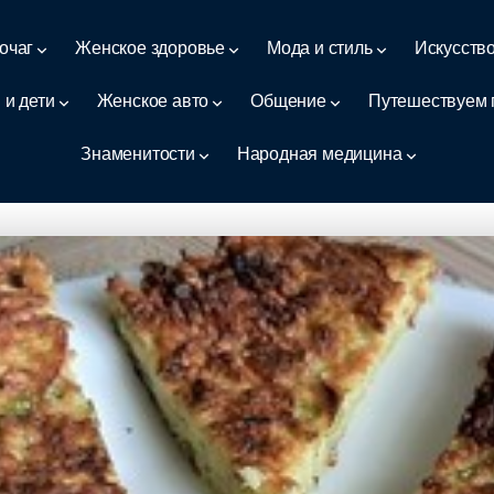
очаг
Женское здоровье
Мода и стиль
Искусств
 и дети
Женское авто
Общение
Путешествуем 
Знаменитости
Народная медицина