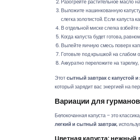
Разогрейте растительное масло на
Выложите нашинкованную капусту н
слегка золотистой. Если капуста к
В отдельной миске слегка взбейте 
Когда капуста будет готова, равн
Вылейте яичную смесь поверх кап
Готовьте под крышкой на слабом ог
Аккуратно переложите на тарелку,
Этот
сытный завтрак с капустой и
который зарядит вас энергией на пе
Вариации для гурманов
Белокочанная капуста – это классика
легкий и сытный завтрак
, использ
Цветная капуста: нежный 