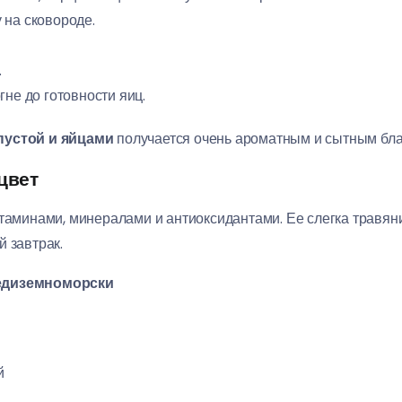
 на сковороде.
.
гне до готовности яиц.
пустой и яйцами
получается очень ароматным и сытным бла
цвет
итаминами, минералами и антиоксидантами. Ее слегка травяни
 завтрак.
редиземноморски
й