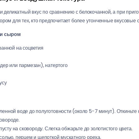
и деликатный вкус по сравнению с белокочанной, а при приг
ором для тех, кто предпочитает более утонченные вкусовые с
 и сыром
бранной на соцветия
ддер или пармезан), натертого
усу
ленной воде до полуготовности (около 5-7 минут). Откиньте 
овороде.
сту на сковороду. Слегка обжарьте до золотистого цвета.
 солью, перцем и щепоткой мускатного ореха.