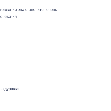
отовлении она становится очень
очетания.
на дуршлаг.