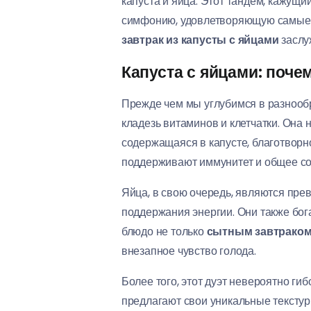
капуста и яйца. Этот тандем, кажущ
симфонию, удовлетворяющую самые 
завтрак из капусты с яйцами
заслу
Капуста с яйцами: поче
Прежде чем мы углубимся в разнообра
кладезь витаминов и клетчатки. Она 
содержащаяся в капусте, благотворно
поддерживают иммунитет и общее со
Яйца, в свою очередь, являются пре
поддержания энергии. Они также бога
блюдо не только
сытным завтрако
внезапное чувство голода.
Более того, этот дуэт невероятно ги
предлагают свои уникальные текстуры