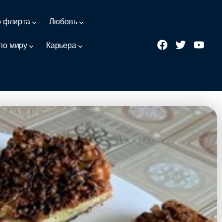
о флирта
Любовь
по миру
Карьера