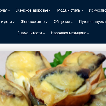
очаг
Женское здоровье
Мода и стиль
Искусств
 и дети
Женское авто
Общение
Путешествуем 
Знаменитости
Народная медицина