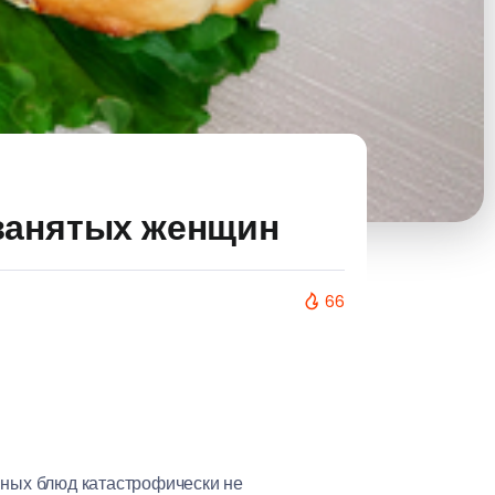
занятых женщин
66
нных блюд катастрофически не