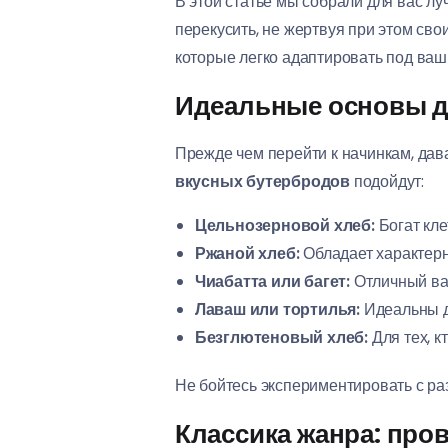
В этой статье мы собрали для вас л
перекусить, не жертвуя при этом с
которые легко адаптировать под ваш
Идеальные основы д
Прежде чем перейти к начинкам, дав
вкусных бутербродов
подойдут:
Цельнозерновой хлеб:
Богат кле
Ржаной хлеб:
Обладает характерн
Чиабатта или багет:
Отличный вар
Лаваш или тортилья:
Идеальны дл
Безглютеновый хлеб:
Для тех, к
Не бойтесь экспериментировать с р
Классика жанра: пр