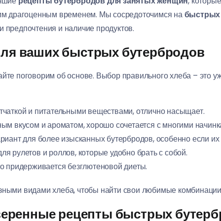
учшие
рецепты бутербродов для занятых женщин
, которы
воим драгоценным временем. Мы сосредоточимся на
быстрых 
и предпочтения и наличие продуктов.
ля ваших быстрых бутербродов
айте поговорим об основе. Выбор правильного хлеба – это у
тчаткой и питательными веществами, отлично насыщает.
ым вкусом и ароматом, хорошо сочетается с многими начинк
иант для более изысканных бутербродов, особенно если их 
я рулетов и роллов, которые удобно брать с собой.
то придерживается безглютеновой диеты.
азными видами хлеба, чтобы найти свои любимые комбинации
оверенные рецепты быстрых бутер