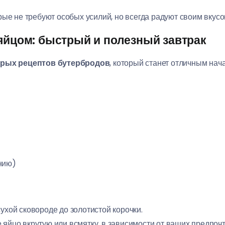
ые не требуют особых усилий, но всегда радуют своим вкусо
 яйцом: быстрый и полезный завтрак
рых рецептов бутербродов
, который станет отличным нач
нию)
ухой сковороде до золотистой корочки.
 яйцо вкрутую или всмятку, в зависимости от ваших предпочт