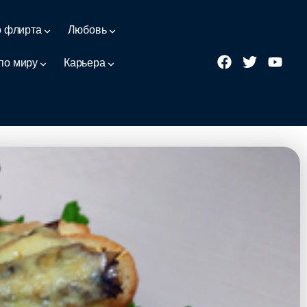
о флирта
Любовь
по миру
Карьера