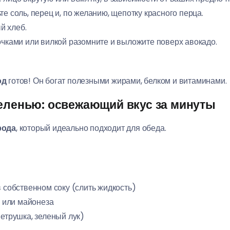
е соль, перец и, по желанию, щепотку красного перца.
й хлеб.
очками или вилкой разомните и выложите поверх авокадо.
од
готов! Он богат полезными жирами, белком и витаминами.
зеленью: освежающий вкус за минуты
рода
, который идеально подходит для обеда.
в собственном соку (слить жидкость)
а или майонеза
петрушка, зеленый лук)