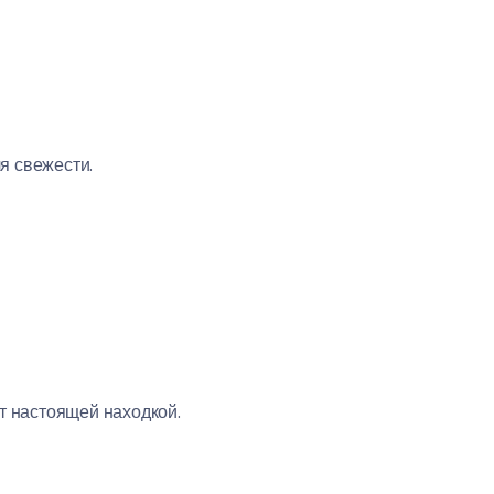
ля свежести.
т настоящей находкой.