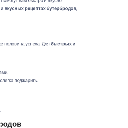
е помогут вам быстро и вкусно
и вкусных рецептах бутербродов
,
же половина успеха. Для
быстрых и
ами.
слегка поджарить.
.
бродов