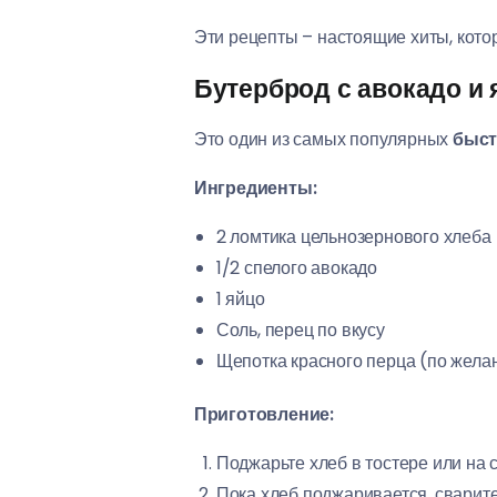
Эти рецепты – настоящие хиты, котор
Бутерброд с авокадо и
Это один из самых популярных
быст
Ингредиенты:
2 ломтика цельнозернового хлеба
1/2 спелого авокадо
1 яйцо
Соль, перец по вкусу
Щепотка красного перца (по жела
Приготовление:
Поджарьте хлеб в тостере или на с
Пока хлеб поджаривается, сварите