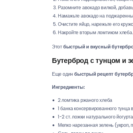
Разомните авокадо вилкой, добавьт
Намажьте авокадо на поджаренны
Очистите яйцо, нарежьте его круж
Накройте вторым ломтиком хлеба.
Этот
быстрый и вкусный бутербр
Бутерброд с тунцом и 
Еще один
быстрый рецепт бутерб
Ингредиенты:
2 ломтика ржаного хлеба
1 банка консервированного тунца 
1-2 ст. ложки натурального йогурт
Мелко нарезанная зелень (укроп, 