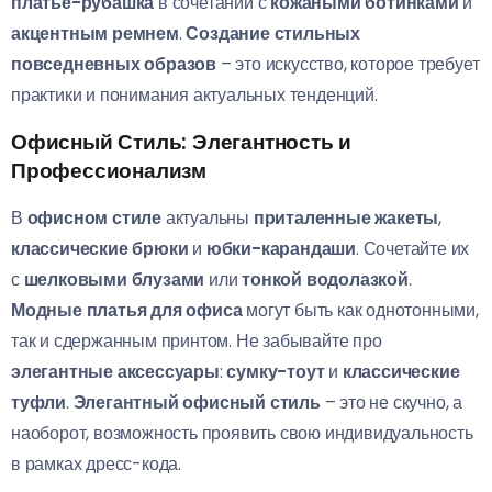
платье-рубашка
в сочетании с
кожаными ботинками
и
акцентным ремнем
.
Создание стильных
повседневных образов
– это искусство, которое требует
практики и понимания актуальных тенденций.
Офисный Стиль: Элегантность и
Профессионализм
В
офисном стиле
актуальны
приталенные жакеты
,
классические брюки
и
юбки-карандаши
. Сочетайте их
с
шелковыми блузами
или
тонкой водолазкой
.
Модные платья для офиса
могут быть как однотонными,
так и сдержанным принтом. Не забывайте про
элегантные аксессуары
:
сумку-тоут
и
классические
туфли
.
Элегантный офисный стиль
– это не скучно, а
наоборот, возможность проявить свою индивидуальность
в рамках дресс-кода.