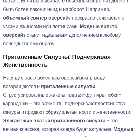
баланс. Если вы выбираете объемный верх, низ должен
быть более лаконичным, и наоборот. Например,
объемный свитер оверсайз
прекрасно сочетается с
узкими джинсами или леггинсами.
Модные пальто
оверсайз
станут идеальным дополнением к любому
повседневному образу.
Приталенные Силуэты: Подчеркивая
Женственность
Наряду с расслабленным оверсайзом, в моду
возвращаются и
приталенные силуэты
.
Структурированные жакеты, платья-футляры, юбки-
карандаши – эти элементы подчеркивают достоинства
фигуры и придают образу элегантности и женственности.
Элегантные платья приталенного силуэта
– это
вечная классика, которая всегда будет актуальна.
Модные