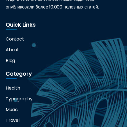
опубликовали более 10.000 полезных статей.
Quick Links
Contact
About
Blog
Category
Health
Typography
Music
Travel