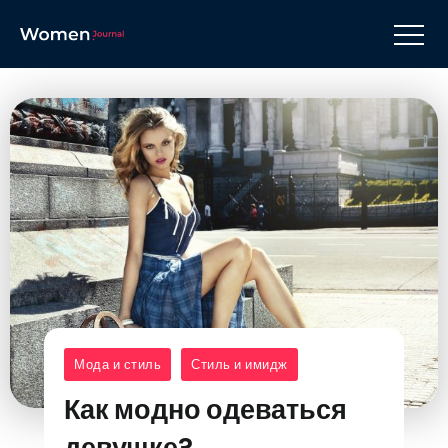
Мода и стиль
Стиль и имидж
Как модно одеваться
девушке?