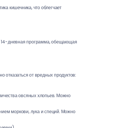
ика кишечника, что облегчает
ся 14-дневная программа, обещающая
о отказаться от вредных продуктов:
личества овсяных хлопьев. Можно
ием моркови, лука и специй. Можно
укини).