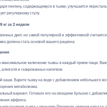
аря пектину, содержащемуся в тыкве, улучшается перистальт
ует регулярному стулу.
9 кг за 2 недели
квенных диет, но самой популярной и эффективной считает
ыква должна стать основой вашего рациона.
щение
а максимальное включение тыквы в каждый прием пищи. Важн
, алкоголя и газированных напитков.
й каши. Варите тыкву на воде с добавлением небольшого ко
корения метаболизма.
ьный вариант. Готовьте его на овощном бульоне с добавлен
ления эффекта.
 или тушеная тыква с овощами (брокколи, цветная капуста, ц