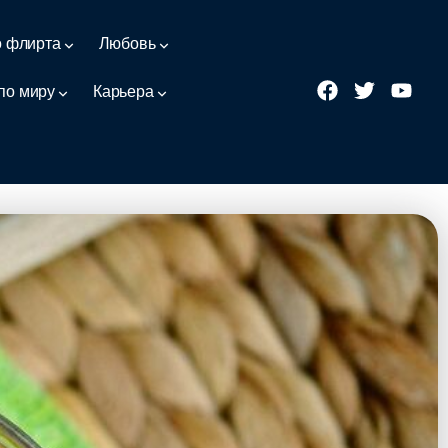
о флирта
Любовь
по миру
Карьера