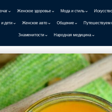
очаг
Женское здоровье
Мода и стиль
Искусств
 и дети
Женское авто
Общение
Путешествуем 
Знаменитости
Народная медицина