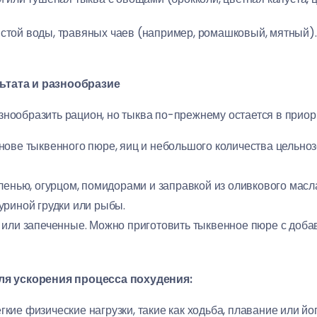
истой воды, травяных чаев (например, ромашковый, мятный)
ьтата и разнообразие
знообразить рацион, но тыква по-прежнему остается в приор
ове тыквенного пюре, яиц и небольшого количества цельноз
ленью, огурцом, помидорами и заправкой из оливкового масл
уриной грудки или рыбы.
 или запеченные. Можно приготовить тыквенное пюре с доб
я ускорения процесса похудения:
кие физические нагрузки, такие как ходьба, плавание или йо