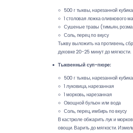
500 г тыквы, нарезанной кубик
1 столовая ложка оливкового м
Сушеные травы (тимьян, розма
Соль, перец по вкусу
Тыкву выложить на противень, сбр
духовке 20-25 минут до мягкости.
Тыквенный суп-пюре:
500 г тыквы, нарезанной кубик
1 луковица, нарезанная
1 морковь, нарезанная
Овощной бульон или вода
Соль, перец, имбирь по вкусу
В кастрюле обжарить лук и морков
овощи. Варить до мягкости. Измел