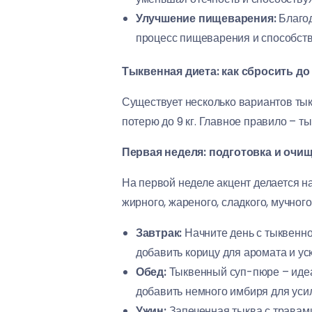
Улучшение пищеварения:
Благод
процесс пищеварения и способств
Тыквенная диета: как сбросить до 
Существует несколько вариантов ты
потерю до 9 кг. Главное правило – т
Первая неделя: подготовка и очи
На первой неделе акцент делается н
жирного, жареного, сладкого, мучного
Завтрак:
Начните день с тыквенно
добавить корицу для аромата и ус
Обед:
Тыквенный суп-пюре – идеал
добавить немного имбиря для уси
Ужин:
Запеченная тыква с травами