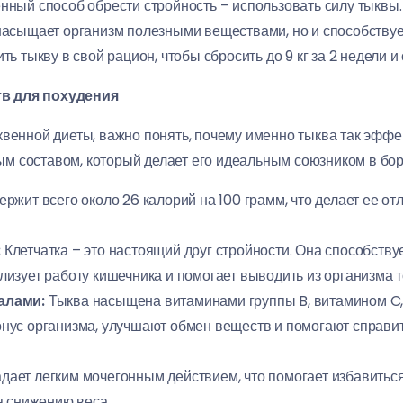
енный способ обрести стройность – использовать силу тыквы.
 насыщает организм полезными веществами, но и способству
ть тыкву в свой рацион, чтобы сбросить до 9 кг за 2 недели и 
в для похудения
квенной диеты, важно понять, почему именно тыква так эффе
м составом, который делает его идеальным союзником в бо
ржит всего около 26 калорий на 100 грамм, что делает ее от
:
Клетчатка – это настоящий друг стройности. Она способств
изует работу кишечника и помогает выводить из организма т
алами:
Тыква насыщена витаминами группы B, витамином C, 
ус организма, улучшают обмен веществ и помогают справить
дает легким мочегонным действием, что помогает избавиться
я снижению веса.