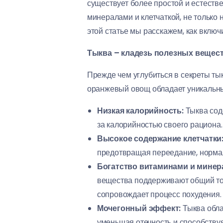
существует более простой и естеств
минералами и клетчаткой, не только
этой статье мы расскажем, как включи
Тыква – кладезь полезных вещест
Прежде чем углубиться в секреты ты
оранжевый овощ обладает уникальны
Низкая калорийность:
Тыква соде
за калорийностью своего рациона.
Высокое содержание клетчатки
предотвращая переедание, нормал
Богатство витаминами и минер
вещества поддерживают общий тон
сопровождает процесс похудения.
Мочегонный эффект:
Тыква обла
уменьшая отечность и способству