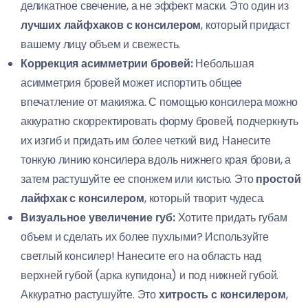
деликатное свечение, а не эффект маски. Это один из
лучших лайфхаков с консилером
, который придаст
вашему лицу объем и свежесть.
Коррекция асимметрии бровей:
Небольшая
асимметрия бровей может испортить общее
впечатление от макияжа. С помощью консилера можно
аккуратно скорректировать форму бровей, подчеркнуть
их изгиб и придать им более четкий вид. Нанесите
тонкую линию консилера вдоль нижнего края брови, а
затем растушуйте ее спонжем или кистью. Это
простой
лайфхак с консилером
, который творит чудеса.
Визуальное увеличение губ:
Хотите придать губам
объем и сделать их более пухлыми? Используйте
светлый консилер! Нанесите его на область над
верхней губой (арка купидона) и под нижней губой.
Аккуратно растушуйте. Это
хитрость с консилером
,