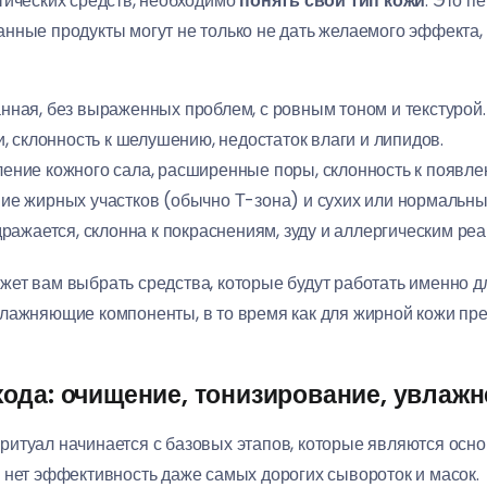
тических средств, необходимо
понять свой тип кожи
. Это п
нные продукты могут не только не дать желаемого эффекта,
нная, без выраженных проблем, с ровным тоном и текстурой.
, склонность к шелушению, недостаток влаги и липидов.
ние кожного сала, расширенные поры, склонность к появлен
ние жирных участков (обычно Т-зона) и сухих или нормальны
здражается, склонна к покраснениям, зуду и аллергическим ре
ет вам выбрать средства, которые будут работать именно дл
лажняющие компоненты, в то время как для жирной кожи пре
ода: очищение, тонизирование, увлажн
ритуал начинается с базовых этапов, которые являются осн
 нет эффективность даже самых дорогих сывороток и масок.