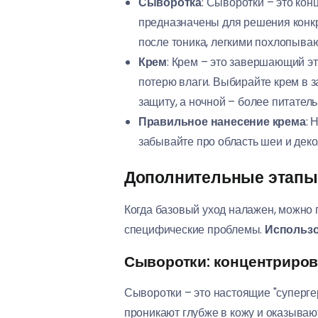
Сыворотка
: Сыворотки – это ко
предназначены для решения конкр
после тоника, легкими похлопыва
Крем
: Крем – это завершающий э
потерю влаги. Выбирайте крем в з
защиту, а ночной – более питател
Правильное нанесение крема
: 
забывайте про область шеи и деко
Дополнительные этапы 
Когда базовый уход налажен, можно 
специфические проблемы.
Использо
Сыворотки: концентриров
Сыворотки – это настоящие "суперге
проникают глубже в кожу и оказываю