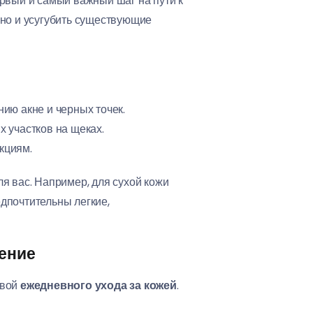
ервый и самый важный шаг на пути к
 но и усугубить существующие
ию акне и черных точек.
х участков на щеках.
акциям.
я вас. Например, для сухой кожи
дпочтительны легкие,
ение
овой
ежедневного ухода за кожей
.