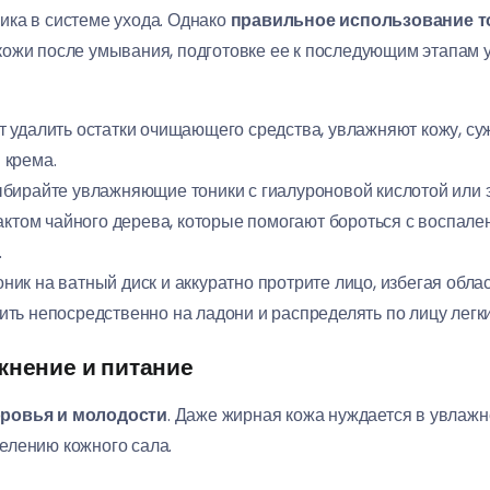
ика в системе ухода. Однако
правильное использование т
ожи после умывания, подготовке ее к последующим этапам у
т удалить остатки очищающего средства, увлажняют кожу, су
 крема.
выбирайте увлажняющие тоники с гиалуроновой кислотой или 
актом чайного дерева, которые помогают бороться с воспале
.
оник на ватный диск и аккуратно протрите лицо, избегая обла
ить непосредственно на ладони и распределять по лицу ле
жнение и питание
оровья и молодости
. Даже жирная кожа нуждается в увлажн
елению кожного сала.