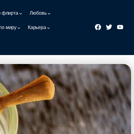
о флирта
Любовь
по миру
Карьера