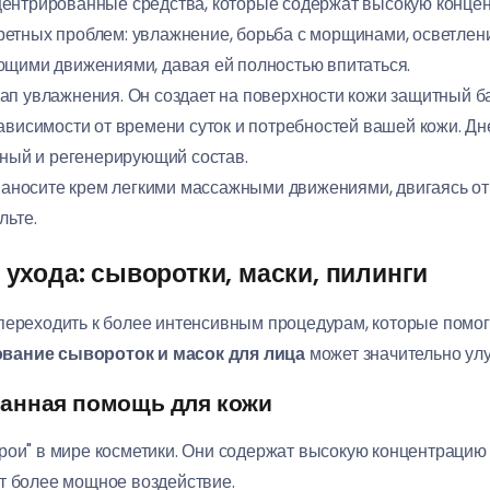
нцентрированные средства, которые содержат высокую конце
етных проблем: увлажнение, борьба с морщинами, осветлен
ющими движениями, давая ей полностью впитаться.
тап увлажнения. Он создает на поверхности кожи защитный б
ависимости от времени суток и потребностей вашей кожи. Д
ьный и регенерирующий состав.
Наносите крем легкими массажными движениями, двигаясь от
льте.
ухода: сыворотки, маски, пилинги
переходить к более интенсивным процедурам, которые помог
вание сывороток и масок для лица
может значительно улу
анная помощь для кожи
рои" в мире косметики. Они содержат высокую концентрацию
т более мощное воздействие.