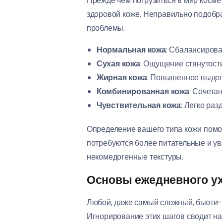
Прежде чем погрузиться в мир косме
здоровой коже. Неправильно подобра
проблемы.
Нормальная кожа
: Сбалансирова
Сухая кожа
: Ощущение стянутости
Жирная кожа
: Повышенное выделе
Комбинированная кожа
: Сочета
Чувствительная кожа
: Легко ра
Определение вашего типа кожи помож
потребуются более питательные и ув
некомедогенные текстуры.
Основы ежедневного ух
Любой, даже самый сложный, бьюти-
Игнорирование этих шагов сводит на