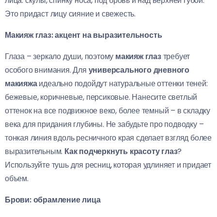
лица: скулы, спинку носа, под бровь и над верхней губой.
Это придаст лицу сияние и свежесть.
Макияж глаз: акцент на выразительность
Глаза – зеркало души, поэтому
макияж глаз
требует
особого внимания. Для
универсального дневного
макияжа
идеально подойдут натуральные оттенки теней:
бежевые, коричневые, персиковые. Нанесите светлый
оттенок на все подвижное веко, более темный – в складку
века для придания глубины. Не забудьте про подводку –
тонкая линия вдоль ресничного края сделает взгляд более
выразительным.
Как подчеркнуть красоту глаз
?
Используйте тушь для ресниц, которая удлиняет и придает
объем.
Брови: обрамление лица