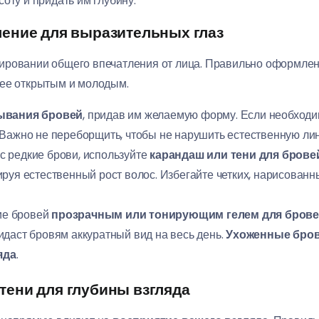
оту и придать им глубину.
ение для выразительных глаз
ировании общего впечатления от лица. Правильно оформле
олее открытым и молодым.
ывания бровей
, придав им желаемую форму. Если необходи
. Важно не переборщить, чтобы не нарушить естественную ли
с редкие брови, используйте
карандаш или тени для брове
руя естественный рост волос. Избегайте четких, нарисованн
е бровей
прозрачным или тонирующим гелем для бров
идаст бровям аккуратный вид на весь день.
Ухоженные брови
яда
.
и тени для глубины взгляда