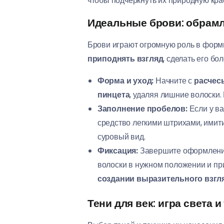
чтобы подчеркнуть их природную крас
Идеальные брови: обрамл
Брови играют огромную роль в форм
приподнять взгляд
, сделать его б
Форма и уход:
Начните с
расчес
пинцета
, удаляя лишние волоски
Заполнение пробелов:
Если у ва
средство легкими штрихами, имити
суровый вид.
Фиксация:
Завершите оформлени
волоски в нужном положении и пр
создании выразительного взгл
Тени для век: игра света 