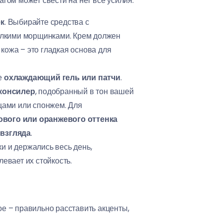
агом может свести на нет все усилия.
ек
. Выбирайте средства с
мелкими морщинками. Крем должен
кожа – это гладкая основа для
те
охлаждающий гель или патчи
.
консилер
, подобранный в тон вашей
ьцами или спонжем. Для
ового или оранжевого оттенка
 взгляда
.
и и держались весь день,
левает их стойкость.
ое – правильно расставить акценты,