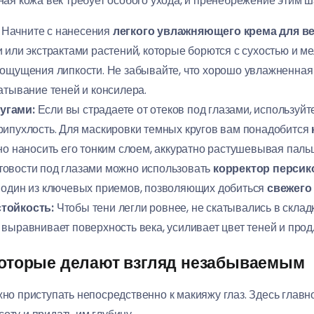
ная кожа век требует особого ухода, и пренебрежение этим ш
Начните с нанесения
легкого увлажняющего крема для в
и или экстрактами растений, которые борются с сухостью и 
ощущения липкости. Не забывайте, что хорошо увлажненная 
атывание теней и консилера.
угами:
Если вы страдаете от отеков под глазами, используй
рипухлость. Для маскировки темных кругов вам понадобится
но наносить его тонким слоем, аккуратно растушевывая пал
товости под глазами можно использовать
корректор персик
 один из ключевых приемов, позволяющих добиться
свежего
стойкость:
Чтобы тени легли ровнее, не скатывались в складк
н выравнивает поверхность века, усиливает цвет теней и прод
 которые делают взгляд незабываемым
жно приступать непосредственно к макияжу глаз. Здесь главн