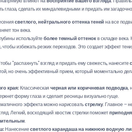
я напрямую влияют на
восприятие вашего взгляда
. Правил
ь глаза, сделать их миндалевидными и придать им загадочно
есения
светлого, нейтрального оттенка теней
на все подв
няет тон века.
лубины используйте
более темный оттенок
в складке века.
чтобы избежать резких переходов. Это создает эффект тени,
тобы "распахнуть" взгляд и придать ему свежесть, нанесите
стой, но очень эффективный прием, который моментально дел
го края:
Классическая
черная или коричневая подводка
,
еркнет форму глаза и сделает ресницы визуально гуще.
аматичного эффекта можно нарисовать
стрелку
. Главное – н
згляд. Легкий, восходящий хвостик стрелки поможет
приподня
зительным
.
ш:
Нанесение
светлого карандаша на нижнюю водную л