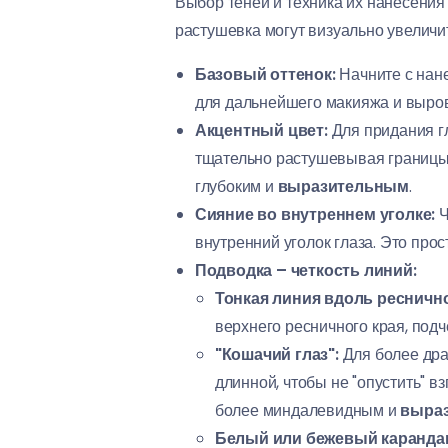
Выбор теней и техника их нанесени
растушевка могут визуально увеличит
Базовый оттенок:
Начните с нан
для дальнейшего макияжа и выров
Акцентный цвет:
Для придания г
тщательно растушевывая границы, 
глубоким и
выразительным
.
Сияние во внутреннем уголке:
Ч
внутренний уголок глаза. Это про
Подводка – четкость линий:
Тонкая линия вдоль реснично
верхнего ресничного края, подч
"Кошачий глаз":
Для более др
длинной, чтобы не "опустить" в
более миндалевидным и
выра
Белый или бежевый каранда