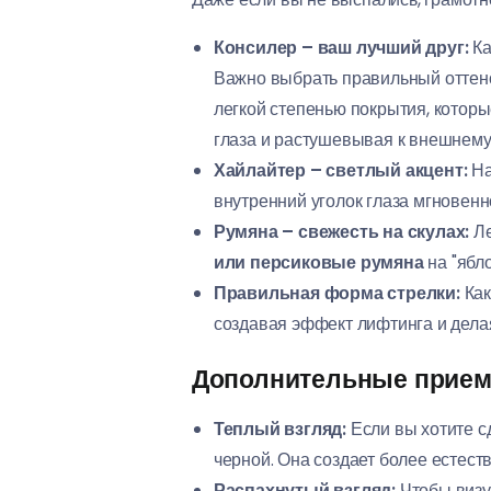
Консилер – ваш лучший друг:
Ка
Важно выбрать правильный оттено
легкой степенью покрытия, которы
глаза и растушевывая к внешнему
Хайлайтер – светлый акцент:
На
внутренний уголок глаза мгновенн
Румяна – свежесть на скулах:
Ле
или персиковые румяна
на "ябло
Правильная форма стрелки:
Как
создавая эффект лифтинга и дела
Дополнительные прием
Теплый взгляд:
Если вы хотите с
черной. Она создает более естест
Распахнутый взгляд:
Чтобы визу