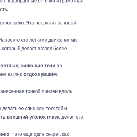
ьно подобранные оттенки и грамотная
сть.
ижное веко. Это послужит основой
 Наносите его легкими движениями,
 который делает взгляд более
светлые, сияющие тени
во
ает взгляд
отдохнувшим
.
 нанесенная тонкой линией вдоль
е делать ее слишком толстой и
ть внешний уголок глаза
, делая его
инию
– это еще один секрет, как