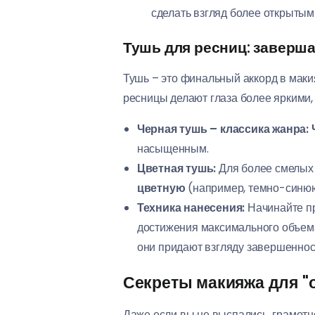
сделать взгляд более открытым
Тушь для ресниц: заверш
Тушь – это финальный аккорд в маки
ресницы делают глаза более яркими
Черная тушь – классика жанра:
насыщенным.
Цветная тушь:
Для более смелых
цветную
(например, темно-синюю 
Техника нанесения:
Начинайте пр
достижения максимального объем
они придают взгляду завершеннос
Секреты макияжа для "о
Даже если вы не выспались, грамот