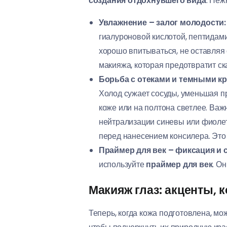
создания отдохнувшего вида
. Неж
Увлажнение – залог молодости:
гиалуроновой кислотой, пептидам
хорошо впитываться, не оставляя 
макияжа, которая предотвратит ск
Борьба с отеками и темными кр
Холод сужает сосуды, уменьшая п
коже или на полтона светлее. Важ
нейтрализации синевы или фиоле
перед нанесением консилера. Это
Праймер для век – фиксация и 
используйте
праймер для век
. О
Макияж глаз: акценты,
Теперь, когда кожа подготовлена, мо