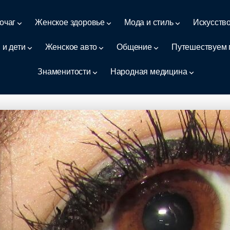
очаг
Женское здоровье
Мода и стиль
Искусств
 и дети
Женское авто
Общение
Путешествуем 
Знаменитости
Народная медицина