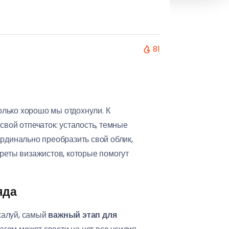
81
колько хорошо мы отдохнули. К
свой отпечаток: усталость, темные
ардинально преобразить свой облик,
креты визажистов, которые помогут
яда
ожалуй, самый
важный этап для