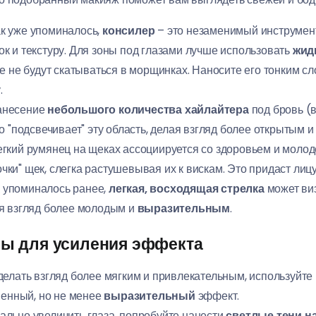
к уже упоминалось,
консилер
– это незаменимый инструмент
к и текстуру. Для зоны под глазами лучше использовать
жид
е не будут скатываться в морщинках. Наносите его тонким сл
.
несение
небольшого количества хайлайтера
под бровь (в
о "подсвечивает" эту область, делая взгляд более открытым 
гкий румянец на щеках ассоциируется со здоровьем и моло
чки" щек, слегка растушевывая их к вискам. Это придаст лиц
 упоминалось ранее,
легкая, восходящая стрелка
может виз
я взгляд более молодым и
выразительным
.
ы для усиления эффекта
делать взгляд более мягким и привлекательным, используйте
венный, но не менее
выразительный
эффект.
ально увеличить глаза, попробуйте нанести
светлые тени н