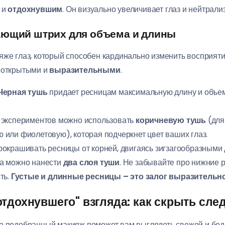
 и
отдохнувшим
. Он визуально увеличивает глаз и нейтрализ
ающий штрих для объема и длины
яже глаз, который способен кардинально изменить восприя
, открытыми и
выразительными
.
Черная тушь
придает ресницам максимальную длину и объем,
 экспериментов можно использовать
коричневую тушь
(для
или фиолетовую), которая подчеркнет цвет ваших глаз.
окрашивать ресницы от корней, двигаясь зигзагообразными 
а можно нанести
два слоя туши
. Не забывайте про нижние 
ть.
Густые и длинные ресницы – это залог выразительно
тдохнувшего" взгляда: как скрыть сле
но подобранный макияж поможет вам выглядеть свежей и бод