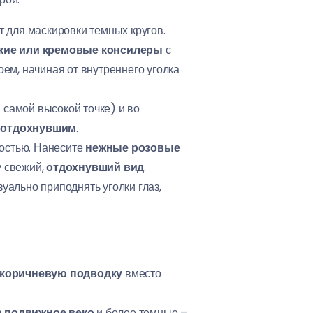
 для маскировки темных кругов.
кие или кремовые консилеры
с
оем, начиная от внутреннего уголка
 самой высокой точке) и во
и
отдохнувшим
.
достью. Нанесите
нежные розовые
у свежий,
отдохнувший вид
.
уально приподнять уголки глаз,
коричневую подводку
вместо
а подвижное веко
и более темные –