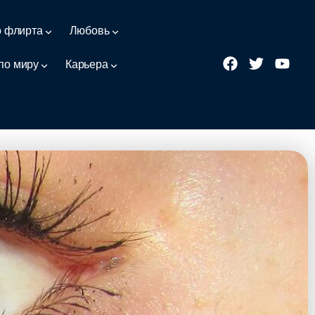
о флирта
Любовь
по миру
Карьера