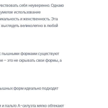
увствовать себя неуверенно. Однако
и умелое использование
кальность и женственность. Эта
к выглядеть великолепно в любой
к с пышными формами существуют
е – это не скрывать свои формы, а
я пышных форм идеально подходят
 и пальто А-силуэта мягко обтекают