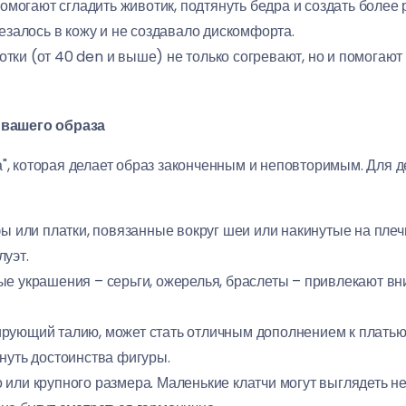
помогают сгладить животик, подтянуть бедра и создать более
резалось в кожу и не создавало дискомфорта.
тки (от 40 den и выше) не только согревают, но и помогают 
вашего образа
ка", которая делает образ законченным и неповторимым. Дл
или платки, повязанные вокруг шеи или накинутые на плечи
уэт.
е украшения – серьги, ожерелья, браслеты – привлекают вни
рующий талию, может стать отличным дополнением к платью 
нуть достоинства фигуры.
или крупного размера. Маленькие клатчи могут выглядеть н