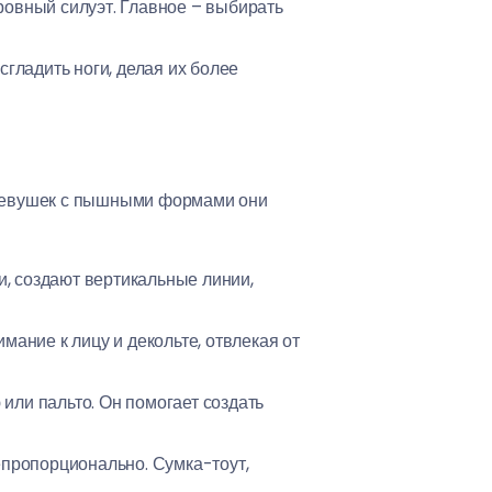
 ровный силуэт. Главное – выбирать
сгладить ноги, делая их более
я девушек с пышными формами они
, создают вертикальные линии,
мание к лицу и декольте, отвлекая от
или пальто. Он помогает создать
епропорционально. Сумка-тоут,