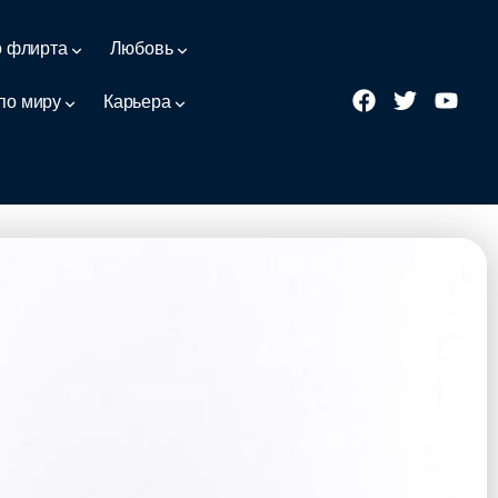
о флирта
Любовь
по миру
Карьера