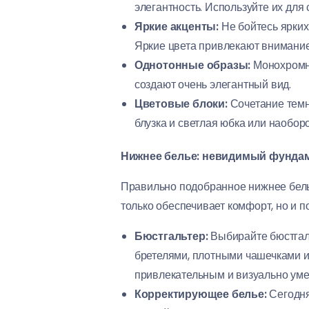
элегантность. Используйте их для
Яркие акценты:
Не бойтесь ярких 
Яркие цвета привлекают внимание
Однотонные образы:
Монохромны
создают очень элегантный вид.
Цветовые блоки:
Сочетание темн
блузка и светлая юбка или наоборо
Нижнее белье: невидимый фундам
Правильно подобранное нижнее бель
только обеспечивает комфорт, но и 
Бюстгальтер:
Выбирайте бюстгаль
бретелями, плотными чашечками и
привлекательным и визуально ум
Корректирующее белье:
Сегодня