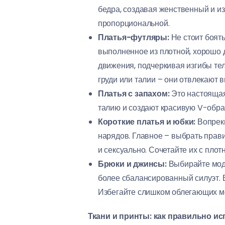
бедра, создавая женственный и и
пропорциональной.
Платья-футляры:
Не стоит боять
выполненное из плотной, хорошо 
движения, подчеркивая изгибы те
груди или талии – они отвлекают 
Платья с запахом:
Это настоящая
талию и создают красивую V-обра
Короткие платья и юбки:
Вопреки
нарядов. Главное – выбрать прав
и сексуально. Сочетайте их с пло
Брюки и джинсы:
Выбирайте моде
более сбалансированный силуэт. В
Избегайте слишком облегающих мод
Ткани и принты: как правильно и