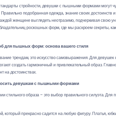
стандарты стройности, девушки с пышными формами могут ч
. Правильно подобранная одежда, знание своих достоинств 
аждой женщине выглядеть неотразимо, подчеркивая свою уни
 обладательниц роскошных форм, где мы раскроем секреты, ка
об для пышных форм: основа вашего стиля
ование трендам, это искусство самовыражения. Для девуше
гают создать гармоничный и привлекательный образ. Главно
нт на достоинствах.
 носить девушкам с пышными формами
ии стильного образа – это выбор правильного силуэта. Дл
, который прекрасно садится на любую фигуру. Платья, юбки