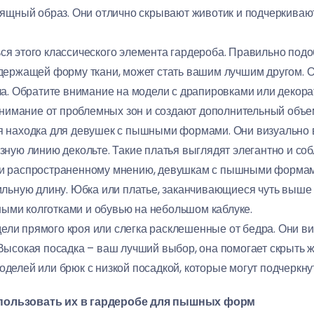
зящный образ. Они отлично скрывают животик и подчеркивают
ся этого классического элемента гардероба. Правильно под
держащей форму ткани, может стать вашим лучшим другом. Он
ла. Обратите внимание на модели с драпировками или декор
внимание от проблемных зон и создают дополнительный объем
 находка для девушек с пышными формами. Они визуально в
зную линию декольте. Такие платья выглядят элегантно и со
 распространенному мнению, девушкам с пышными формами 
ильную длину. Юбка или платье, заканчивающиеся чуть выше 
тными колготками и обувью на небольшом каблуке.
ли прямого кроя или слегка расклешенные от бедра. Они ви
ысокая посадка – ваш лучший выбор, она помогает скрыть ж
елей или брюк с низкой посадкой, которые могут подчеркнут
спользовать их в гардеробе для пышных форм