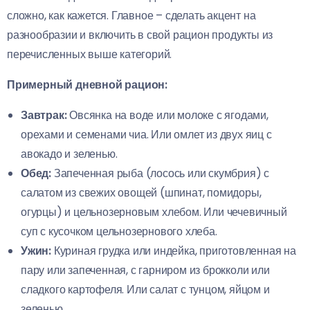
сложно, как кажется. Главное – сделать акцент на
разнообразии и включить в свой рацион продукты из
перечисленных выше категорий.
Примерный дневной рацион:
Завтрак:
Овсянка на воде или молоке с ягодами,
орехами и семенами чиа. Или омлет из двух яиц с
авокадо и зеленью.
Обед:
Запеченная рыба (лосось или скумбрия) с
салатом из свежих овощей (шпинат, помидоры,
огурцы) и цельнозерновым хлебом. Или чечевичный
суп с кусочком цельнозернового хлеба.
Ужин:
Куриная грудка или индейка, приготовленная на
пару или запеченная, с гарниром из брокколи или
сладкого картофеля. Или салат с тунцом, яйцом и
зеленью.