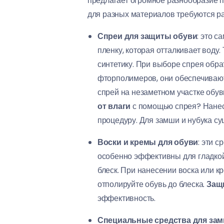
предлагает огромное разнообразие п
для разных материалов требуются р
Спреи для защиты обуви
: это 
пленку, которая отталкивает воду.
синтетику. При выборе спрея обра
фторполимеров, они обеспечиваю
спрей на незаметном участке обуви
от влаги
с помощью спрея? Нанеси
процедуру. Для замши и нубука су
Воски и кремы для обуви
: эти 
особенно эффективны для гладкой 
блеск. При нанесении воска или кр
отполируйте обувь до блеска.
Защ
эффективность.
Специальные средства для зам