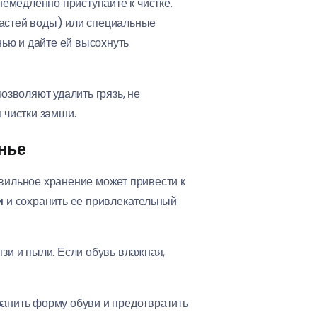
немедленно приступайте к чистке.
 частей воды) или специальные
нью и дайте ей высохнуть
озволяют удалить грязь, не
 чистки замши.
нье
авильное хранение может привести к
и
и сохранить ее привлекательный
рязи и пыли. Если обувь влажная,
ранить форму обуви и предотвратить