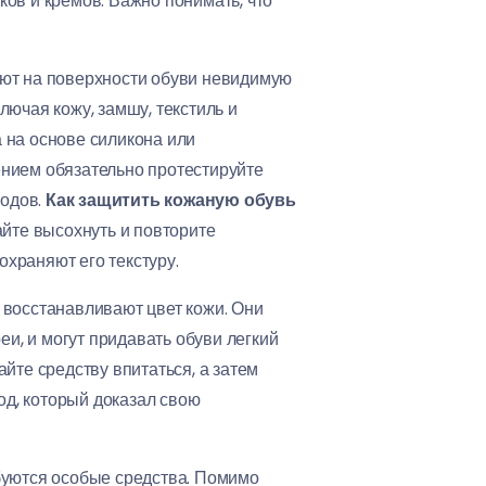
ов и кремов. Важно понимать, что
ают на поверхности обуви невидимую
лючая кожу, замшу, текстиль и
а на основе силикона или
нием обязательно протестируйте
водов.
Как защитить кожаную обувь
йте высохнуть и повторите
охраняют его текстуру.
 и восстанавливают цвет кожи. Они
и, и могут придавать обуви легкий
айте средству впитаться, а затем
од, который доказал свою
ебуются особые средства. Помимо