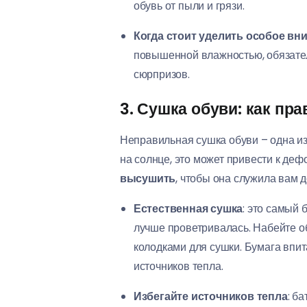
обувь от пыли и грязи.
Когда стоит уделить особое вн
повышенной влажностью, обязател
сюрпризов.
3. Сушка обуви: как пр
Неправильная сушка обуви – одна из
на солнце, это может привести к де
высушить
, чтобы она служила вам 
Естественная сушка
: это самый 
лучше проветривалась. Набейте об
колодками для сушки. Бумага впи
источников тепла.
Избегайте источников тепла
: б