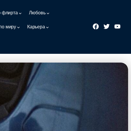
о флирта
Любовь
по миру
Карьера