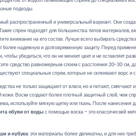
родуктов: от водоотталкивающих спреев до специальных воск
азные подходы.
самый распространенный и универсальный вариант. Они созд
 Такие спреи подходят для большинства типов материалов, вк
тите внимание на его состав. Лучше всего выбирать средств
т более надежную и долговременную защиту. Перед примене
, чтобы убедиться, что он не меняет цвет и не оставляет раз
те средство равномерным слоем с расстояния 20-30 см, да
ществуют специальные спреи, которые не склеивают ворс и с
средства не только защищают от влаги, но и питают, смягчают
кожи. Воски создают более плотный защитный слой, чем спре
ема, используйте мягкую щетку или ткань. После нанесения д
ита обуви от воды
с помощью воска – это классический мет
ши и нубука
: эти материалы более деликатны, и для них тр