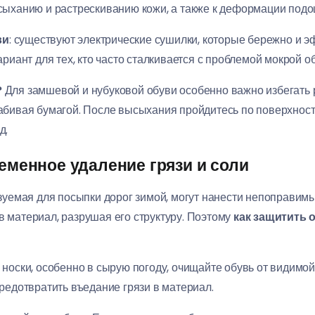
сыханию и растрескиванию кожи, а также к деформации под
ви
: существуют электрические сушилки, которые бережно и э
риант для тех, кто часто сталкивается с проблемой мокрой о
?
Для замшевой и нубуковой обуви особенно важно избегать 
абивая бумагой. После высыхания пройдитесь по поверхност
д.
ременное удаление грязи и соли
льзуемая для посыпки дорог зимой, могут нанести непоправим
в материал, разрушая его структуру. Поэтому
как защитить о
й носки, особенно в сырую погоду, очищайте обувь от видимой
редотвратить въедание грязи в материал.