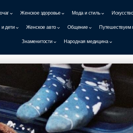
очаг
Женское здоровье
Мода и стиль
Искусств
 и дети
Женское авто
Общение
Путешествуем 
Знаменитости
Народная медицина