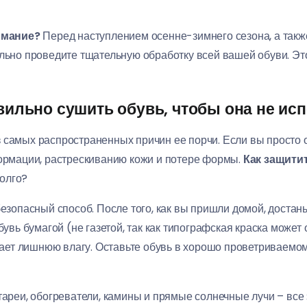
имание?
Перед наступлением осенне-зимнего сезона, а также
ьно проведите тщательную обработку всей вашей обуви. Эт
авильно сушить обувь, чтобы она не ис
 самых распространенных причин ее порчи. Если вы просто 
формации, растрескиванию кожи и потере формы.
Как защитит
долго?
безопасный способ. После того, как вы пришли домой, достань
увь бумагой (не газетой, так как типографская краска може
тает лишнюю влагу. Оставьте обувь в хорошо проветриваемо
атареи, обогреватели, камины и прямые солнечные лучи – все