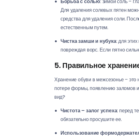
Борьба с солью
: зимой соль – г
Для удаления солевых пятен можно
средства для удаления соли. Посл
естественным путем.
Чистка замши и нубука
: для эти
повреждая ворс. Если пятно силь
5. Правильное хранение
Хранение обуви в межсезонье – это 
потере формы, появлению заломов и
вид?
Чистота – залог успеха
: перед т
обязательно просушите ее.
Использование формодержате