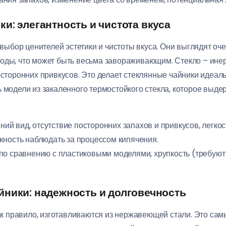
и: элегантность и чистота вкуса
 выбор ценителей эстетики и чистоты вкуса. Они выглядят оч
оды, что может быть весьма завораживающим. Стекло – инер
осторонних привкусов. Это делает стеклянные чайники идеал
ь модели из закаленного термостойкого стекла, которое выд
ий вид, отсутствие посторонних запахов и привкусов, легкос
жность наблюдать за процессом кипячения.
по сравнению с пластиковыми моделями, хрупкость (требуют 
йники: надежность и долговечность
как правило, изготавливаются из нержавеющей стали. Это са