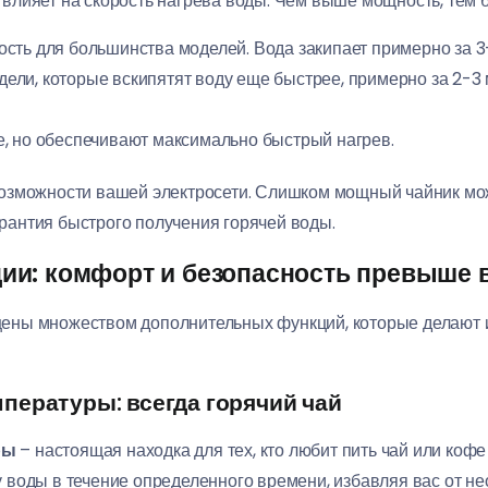
лияет на скорость нагрева воды. Чем выше мощность, тем б
сть для большинства моделей. Вода закипает примерно за 3
ли, которые вскипятят воду еще быстрее, примерно за 2-3 
, но обеспечивают максимально быстрый нагрев.
озможности вашей электросети. Слишком мощный чайник мож
арантия быстрого получения горячей воды.
и: комфорт и безопасность превыше 
ены множеством дополнительных функций, которые делают 
пературы: всегда горячий чай
ры
– настоящая находка для тех, кто любит пить чай или кофе
воды в течение определенного времени, избавляя вас от не