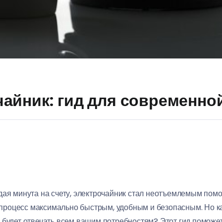
айник: гид для современно
дая минута на счету, электрочайник стал неотъемлемым помо
от процесс максимально быстрым, удобным и безопасным. Но к
 будет отвечать всем вашим потребностям? Этот гид поможет