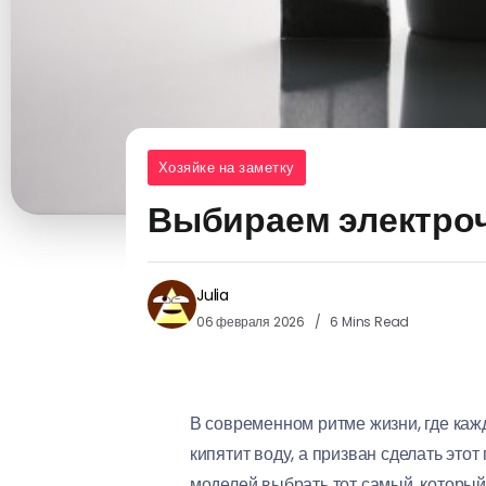
Хозяйке на заметку
Выбираем электроч
Julia
06 февраля 2026
6 Mins Read
В современном ритме жизни, где каж
кипятит воду, а призван сделать эт
моделей выбрать тот самый, который