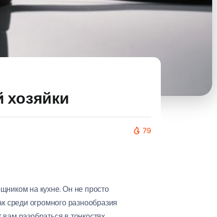
й хозяйки
79
щником на кухне. Он не просто
ак среди огромного разнообразия
 вам разобраться в тонкостях