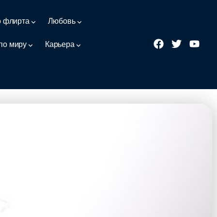
о флирта
Любовь
по миру
Карьера