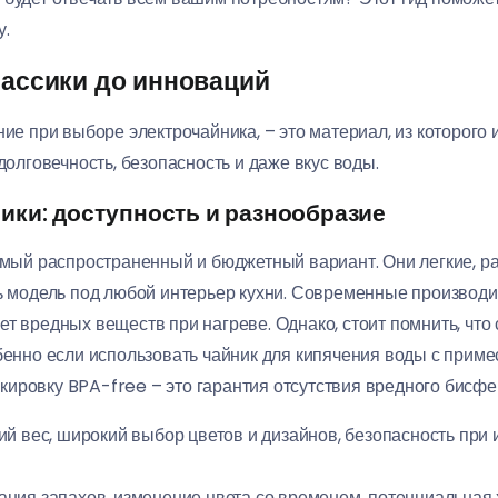
у.
лассики до инноваций
ие при выборе электрочайника, – это материал, из которого и
долговечность, безопасность и даже вкус воды.
ики: доступность и разнообразие
мый распространенный и бюджетный вариант. Они легкие, ра
ть модель под любой интерьер кухни. Современные производ
ет вредных веществ при нагреве. Однако, стоит помнить, что
обенно если использовать чайник для кипячения воды с прим
ировку BPA-free – это гарантия отсутствия вредного бисфе
кий вес, широкий выбор цветов и дизайнов, безопасность при
ния запахов, изменение цвета со временем, потенциальная 