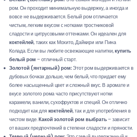
ром. Он проходит минимальную выдержку, а иногда и
вовсе не выдерживается. Белый ром отличается
чистым, легким вкусом с нотками тростниковой
сладости и цитрусовыми оттенками. Он идеален для
коктейлей
, таких как Мохито, Дайкири или Пина
Колада. Если вы любите освежающие напитки,
купить
белый ром
– отличный старт.
Золотой (янтарный) ром:
Этот ром выдерживается в
дубовых бочках дольше, чем белый, что придает ему
более насыщенный цвет и сложный вкус. В аромате и
вкусе золотого рома часто присутствуют нотки
карамели, ванили, сухофруктов и специй. Он отлично
подходит как для
коктейлей
, так и для употребления в
чистом виде.
Какой золотой ром выбрать
– зависит
от ваших предпочтений в степени сладости и пряности.
Темный (черный) ром:
Это самый выдержанный и