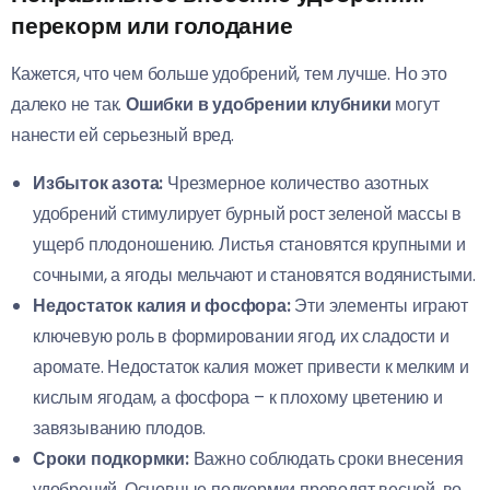
перекорм или голодание
Кажется, что чем больше удобрений, тем лучше. Но это
далеко не так.
Ошибки в удобрении клубники
могут
нанести ей серьезный вред.
Избыток азота:
Чрезмерное количество азотных
удобрений стимулирует бурный рост зеленой массы в
ущерб плодоношению. Листья становятся крупными и
сочными, а ягоды мельчают и становятся водянистыми.
Недостаток калия и фосфора:
Эти элементы играют
ключевую роль в формировании ягод, их сладости и
аромате. Недостаток калия может привести к мелким и
кислым ягодам, а фосфора – к плохому цветению и
завязыванию плодов.
Сроки подкормки:
Важно соблюдать сроки внесения
удобрений. Основные подкормки проводят весной, во