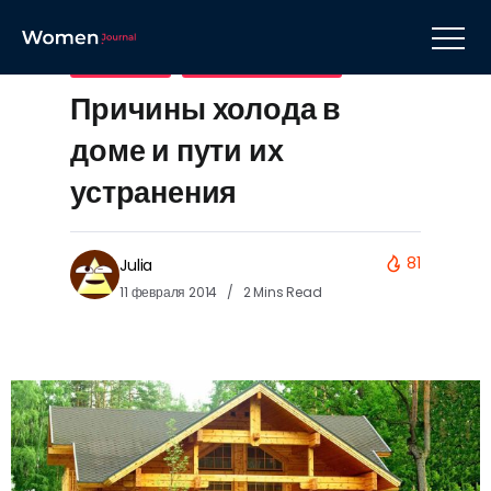
Уют в доме
Хозяйке на заметку
Причины холода в
доме и пути их
устранения
81
Julia
11 февраля 2014
2 Mins Read