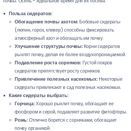
почвы. Осень – идеальное время для их посева.
Польза сидератов:
Обогащение почвы азотом:
Бобовые сидераты
(люпин, горох, клевер) способны фиксировать
атмосферный азот и обогащать им почву.
Улучшение структуры почвы:
Корни сидератов
рыхлят почву, делая ее более воздухопроницаемой.
Подавление роста сорняков:
Густой покров
сидератов препятствует росту сорняков.
Привлечение полезных насекомых:
Некоторые
сидераты привлекают в сад полезных насекомых.
Какие сидераты выбрать:
Горчица:
Хорошо рыхлит почву, обогащает ее
фосфором и серой, подавляет развитие фитофторы.
Рожь:
Отлично борется с сорняками, обогащает
почву органикой.