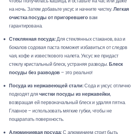
чтобы получилась кашица, и оставьте на час или даже
на ночь. Затем добавьте уксус и начните чистку.
Легкая
очистка посуды от пригоревшего
вам
гарантирована.
Стеклянная посуда:
Для стеклянных стаканов, ваз и
бокалов содовая паста поможет избавиться от следов
чая, кофе и известкового налета. Уксус же придаст
стеклу кристальный блеск, устраняя разводы.
Блеск
посуды без разводов
– это реально!
Посуда из нержавеющей стали:
Сода и уксус отлично
подходят для
чистки посуды из нержавейки
,
возвращая ей первоначальный блеск и удаляя пятна.
Главное – использовать мягкие губки, чтобы не
поцарапать поверхность.
Алюминиевая посуда:
С алюминием стоит быть