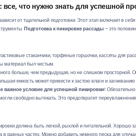
: все, что нужно знать для успешной п
ависит от тщательной подготовки. Этот этап включает в себ
струменты.
Подготовка к пикировке рассады
– это половин
астиковые стаканчики, торфяные горшочки, кассеты для рас
бы материал был чистым.
ного больше, чем предыдущая, но не слишком просторной. 
льшая емкость может привести к застою влаги и загниванию 
е важное условие для успешной пикировки
! Обязательно
 могли свободно вытекать. Это предотвратит переувлажнение
ровки должна быть легкой, рыхлой и питательной. Хорошо з
фа в равных частях. Можно добавить немного песка для улуч