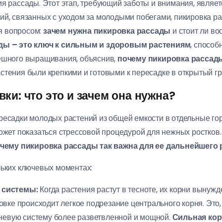
ия рассады. Этот этап, требующий заботы и внимания, явля
ий, связанных с уходом за молодыми побегами, пикировка ра
я вопросом:
зачем нужна пикировка рассады
и стоит ли во
ды – это ключ к сильным и здоровым растениям
, способ
пешного выращивания, объяснив,
почему пикировка рассады
стения были крепкими и готовыми к пересадке в открытый гр
ки: что это и зачем она нужна?
ресадки молодых растений из общей емкости в отдельные г
ожет показаться стрессовой процедурой для нежных ростков.
чему пикировка рассады так важна для ее дальнейшего 
льких ключевых моментах:
 системы:
Когда растения растут в тесноте, их корни вынуж
вке происходит легкое подрезание центрального корня. Это, 
рневую систему более разветвленной и мощной.
Сильная кор