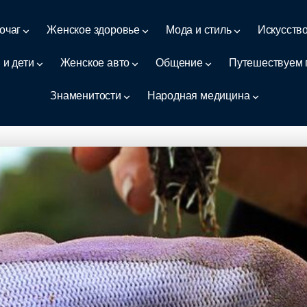
очаг
Женское здоровье
Мода и стиль
Искусств
 и дети
Женское авто
Общение
Путешествуем 
Знаменитости
Народная медицина