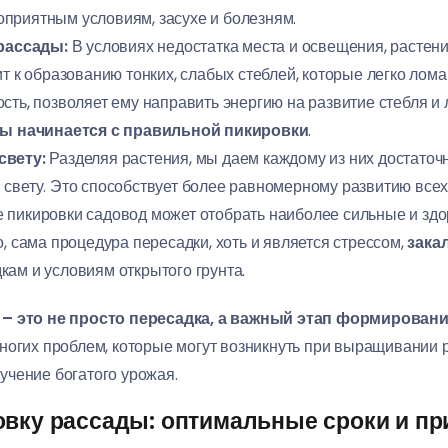
оприятным условиям, засухе и болезням.
рассады:
В условиях недостатка места и освещения, растени
ит к образованию тонких, слабых стеблей, которые легко лом
ть, позволяет ему направить энергию на развитие стебля и ли
ы начинается с правильной пикировки
.
свету:
Разделяя растения, мы даем каждому из них достаточно
свету. Это способствует более равномерному развитию всех
 пикировки садовод может отобрать наиболее сильные и здо
о, сама процедура пересадки, хоть и является стрессом,
зака
ам и условиям открытого грунта.
– это не просто пересадка, а важный этап формирован
многих проблем, которые могут возникнуть при выращивании 
учение богатого урожая.
овку рассады: оптимальные сроки и пр