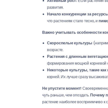
Активный рост:
Если растения вы
развития.
Начало конкуренции за ресурсы
что растениям стало тесно, и
пики
Важно учитывать особенности кон
Скороспелые культуры
(наприме
возрасте.
Растения с длинным вегетаци
формирования мощной корневой 
Некоторые культуры, такие как
корней. Их лучше сразу высаживат
Не упустите момент!
Своевременная
чуть раньше, чем опоздать.
Почему п
растение наиболее восприимчиво к с