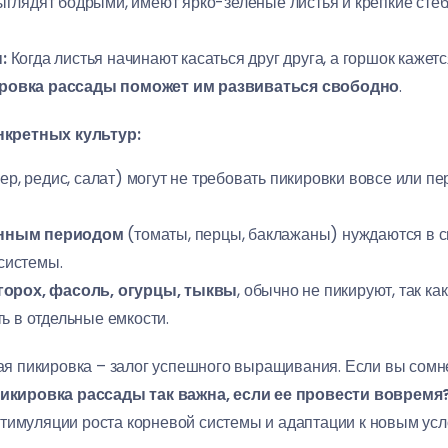
глядят бодрыми, имеют ярко-зеленые листья и крепкие стеб
:
Когда листья начинают касаться друг друга, а горшок кажет
ровка рассады поможет им развиваться свободно
.
кретных культур:
р, редис, салат) могут не требовать пикировки вовсе или п
онным периодом
(томаты, перцы, баклажаны) нуждаются в 
системы.
 горох, фасоль, огурцы, тыквы
, обычно не пикируют, так к
ь в отдельные емкости.
 пикировка – залог успешного выращивания. Если вы сомне
икировка рассады так важна, если ее провести вовремя
тимуляции роста корневой системы и адаптации к новым усл