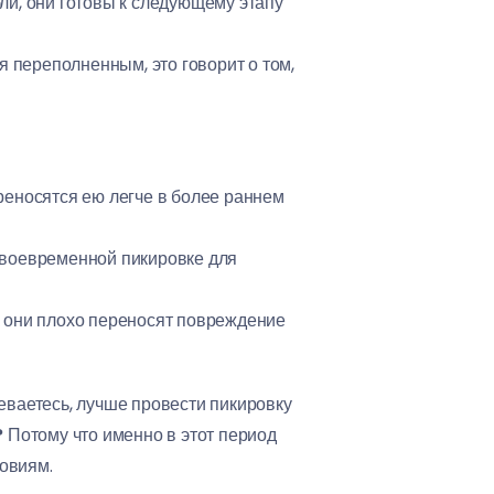
ли, они готовы к следующему этапу
ся переполненным, это говорит о том,
ереносятся ею легче в более раннем
своевременной пикировке для
ак они плохо переносят повреждение
ваетесь, лучше провести пикировку
?
Потому что именно в этот период
овиям.