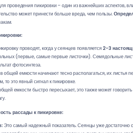
ля проведения пикировки – один из важнейших аспектов, в
ельство может принести больше вреда, чем пользы.
Определ
акам.
икировки:
икировку проводят, когда у сеянцев появляется
2-3 настоящ
льных (первые, самые первые листочки). Семядольные лист
ультат фотосинтеза.
в общей емкости начинают тесно располагаться, их листья пе
м, то это явный сигнал к пикировке.
общей емкости быстро пересыхает, это также может говорить 
гу.
ость рассады к пикировке:
:
Это самый надежный показатель. Сеянцы уже достаточно о