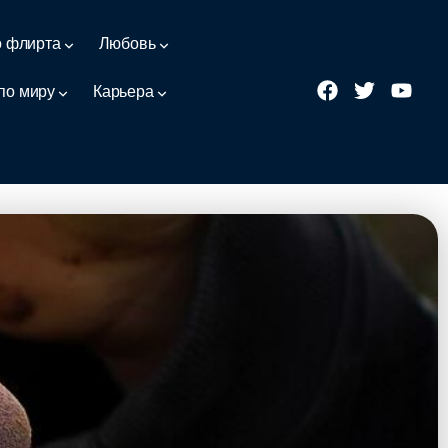
о флирта
Любовь
по миру
Карьера