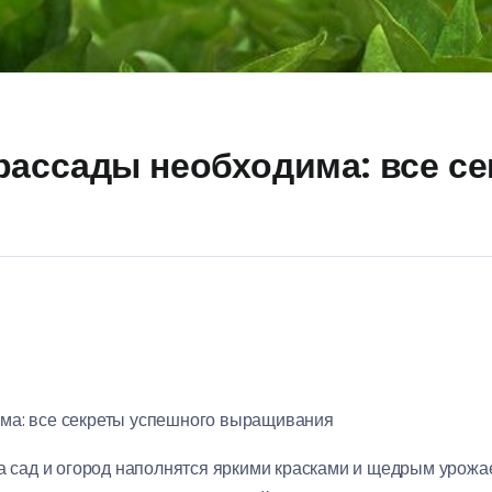
рассады необходима: все с
ма: все секреты успешного выращивания
да сад и огород наполнятся яркими красками и щедрым урож